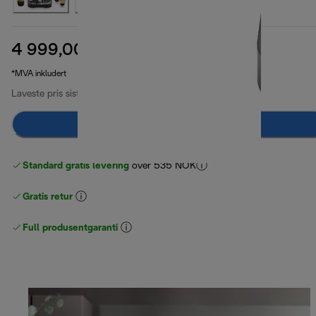
4 999,00 kr
opprinnelig pris 7 149,00 kr
7 149,00 kr
(-30 %)
*MVA inkludert
Laveste pris siste 30 dager
5 899,00 kr
(-15 %)
Legg til i handlekurven
Standard gratis levering
over 535 NOK
Gratis retur
Full produsentgaranti