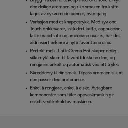
Brygg fra bønne til kopp med One-Touch. Nyt
den deilige aromaen og rike smaken fra kaffe
laget av nykvernede bønner, hver gang.
Variasjon med et knappetrykk. Med syv one-
Touch drikkevarer, inkludert kaffe, cappuccino,
latte macchiato og americano over is, har det
aldri vært enklere å nyte favorittene dine.
Perfekt melk. LatteCrema Hot skaper deilig,
silkemykt skum til favorittdrikkene dine, og
rengjøres enkelt og automatisk ved ett trykk.
Skreddersy til din smak. Tilpass aromaen slik at
den passer dine preferanser.
Enkel å rengjøre, enkel å elske. Avtagbare
komponenter som tåler oppvaskmaskin gir
enkelt vedlikehold av maskinen.