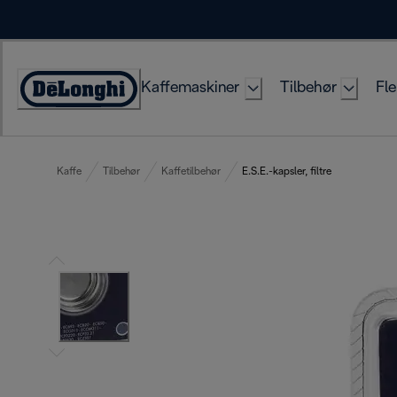
Skip
to
Content
Kaffemaskiner
Tilbehør
Fle
Accessibility
Statement
Kaffe
Tilbehør
Kaffetilbehør
E.S.E.-kapsler, filtre