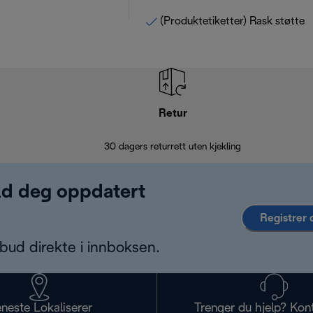
(Produktetiketter) Rask støtte
Retur
30 dagers returrett uten kjekling
old deg oppdatert
Registrer 
bud direkte i innboksen.
eneste Lokaliserer
Trenger du hjelp? Kon