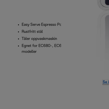
Easy Serve Espresso Pod-filter
Rustfritt stål
Tåler oppvaskmaskin
Egnet for EC680-, EC685-, EC860- og ECP-
modeller
Se 