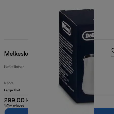
Melkeskumkanne 500 ml – hvit
Kaffetilbehør
DLSC081
Farge
:
Hvit
299,00 kr
*MVA inkludert
Legg til i handlekurven