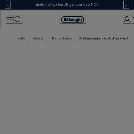
Skip
Gratis frakt på bestillinger over 535 NOK
to
Content
Accessibility
Statement
Kaffe
Tilbehør
Kaffetilbehør
Melkeskumkanne 500 ml – hvit