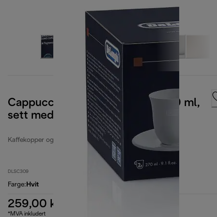
Cappuccinokopper i poselen, 270 ml,
sett med 2
Kaffekopper og -glass
DLSC309
Farge
:
Hvit
259,00 kr
*MVA inkludert