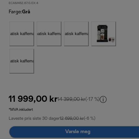
ECAM452.67.G EX:4
Farge
:
Grå
11 999,00 kr
opprinnelig pris 14 399,0
14 399,00 kr
(-17 %)
*MVA inkludert
Laveste pris siste 30 dager
12 699,00 kr
(-6 %)
Varsle meg