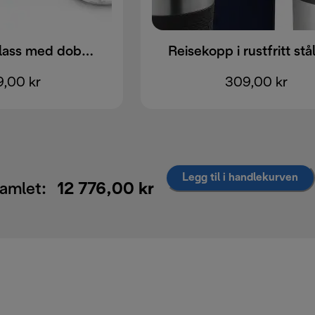
Cappucinoglass med dobbelvegger, 270 ml, sett med 2
9,00 kr
309,00 kr
Legg til i handlekurven
amlet:
12 776,00 kr