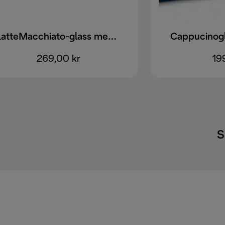
LatteMacchiato-glass med dobbelvegger, 330 ml, sett med 2
269,00 kr
19
S