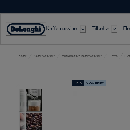
Skip
to
Content
Kaffemaskiner
Tilbehør
Fle
Accessibility
Statement
Kaffe
Kaffemaskiner
Automatiske kaffemaskiner
Eletta
Ele
-17 %
COLD BREW