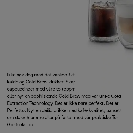
Ikke nøy deg med det vanlige. Utforsk over 50 varme,
kalde og Cold Brew-drikker. Skap dine favoritt-latter eller
cappuccinoer med våre to toppmoderne skumteknologier,
eller nyt en oppfriskende Cold Brew med vår unike Cold
Extraction Technology. Det er ikke bare perfekt. Det er
Perfetto. Nyt en deilig drikke med kafé-kvalitet, uansett
om du er hjemme eller på farta, med vår praktiske To-
Go-funksjon.