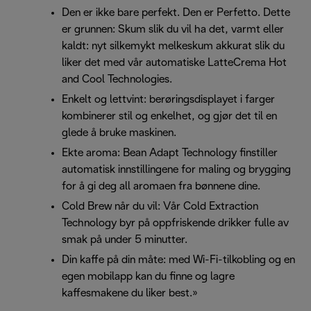
Den er ikke bare perfekt. Den er Perfetto. Dette
er grunnen: Skum slik du vil ha det, varmt eller
kaldt: nyt silkemykt melkeskum akkurat slik du
liker det med vår automatiske LatteCrema Hot
and Cool Technologies.
Enkelt og lettvint: berøringsdisplayet i farger
kombinerer stil og enkelhet, og gjør det til en
glede å bruke maskinen.
Ekte aroma: Bean Adapt Technology finstiller
automatisk innstillingene for maling og brygging
for å gi deg all aromaen fra bønnene dine.
Cold Brew når du vil: Vår Cold Extraction
Technology byr på oppfriskende drikker fulle av
smak på under 5 minutter.
Din kaffe på din måte: med Wi-Fi-tilkobling og en
egen mobilapp kan du finne og lagre
kaffesmakene du liker best.»