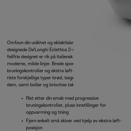
Omfavn din unikhet og eklektisisme med den mesterlig
designede De'Longhi Eclettica 2-skivers brødristeren. Det
feilfrie designet er rik på italiensk stil og komplett med
moderne, milde linjer. Brede spor, progressive
bruningskontroller og ekstra løft-posisjon gjør det enkelt å
riste forskjellige typer brød, bagels og tebrød slik du vil ha
dem, samt boller og brioches takket være varmestativet.
Rist etter din smak med progressive
bruningskontroller, pluss innstillinger for
oppvarming og tining
Fjern enkelt små skiver ved hjelp av ekstra løft-
posisjon