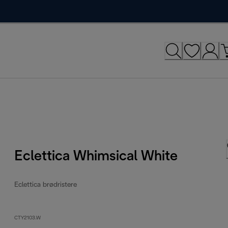
Eclettica Whimsical White
Eclettica brødristere
CTY2103.W