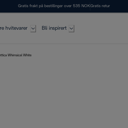
Gratis frakt på bestillinger over 535 NOK
Gratis retur
re hvitevarer
Bli inspirert
ettica Whimsical White