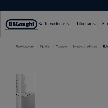
Skip
to
Content
Kaffemaskiner
Tilbehør
Fle
Accessibility
Statement
Flere hvitevarer
Kjøkken
Toastere
Eclettica brødristere
Ecl