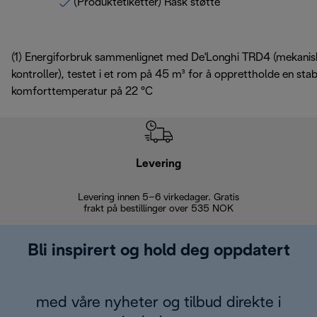
(Produktetiketter) Rask støtte
(1)
Energiforbruk sammenlignet med De'Longhi TRD4 (mekanis
kontroller), testet i et rom på 45 m³ for å opprettholde en stab
komforttemperatur på 22 °C
Levering
Levering innen 5–6 virkedager. Gratis
30 dagers 
frakt på bestillinger over 535 NOK
Bli inspirert og hold deg oppdatert
med våre nyheter og tilbud direkte i