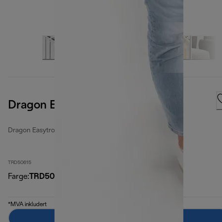
Dragon EasyTronic
Dragon Easytronic
TRD50615
Farge
:
TRD50615
*MVA inkludert
Legg til i handlekurven