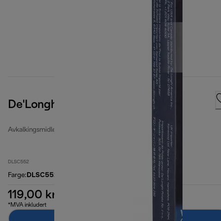
De'Longhi-rengjøringstabletter
Avkalkingsmidler og vannfiltre
DLSC552
Farge
:
DLSC552
119,00 kr
*MVA inkludert
Legg til i handlekurven