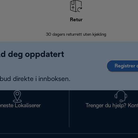
Retur
30 dagers returrett uten kjekling
old deg oppdatert
Registrer 
bud direkte i innboksen.
eneste Lokaliserer
Trenger du hjelp? Kon