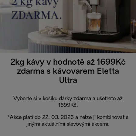
2kg kávy v hodnotě až 1699Kč
zdarma s kávovarem Eletta
Ultra
Vyberte si v košíku dárky zdarma a ušetřete až
1699Kč.
*Akce platí do 22. 03. 2026 a nelze ji kombinovat s
jinými aktuálními slevovými akcemi.