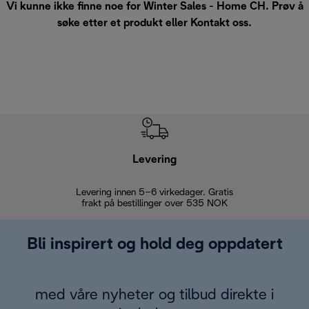
Vi kunne ikke finne noe for Winter Sales - Home CH. Prøv å
søke etter et produkt eller
Kontakt oss
.
Levering
Levering innen 5–6 virkedager. Gratis
30 dagers 
frakt på bestillinger over 535 NOK
Bli inspirert og hold deg oppdatert
med våre nyheter og tilbud direkte i