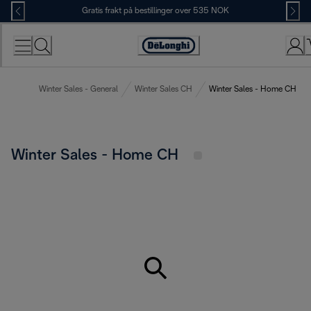
Skip
Gratis frakt på bestillinger over 535 NOK
to
Content
Accessibility
Statement
Winter Sales - General
Winter Sales CH
Winter Sales - Home CH
Winter Sales - Home CH