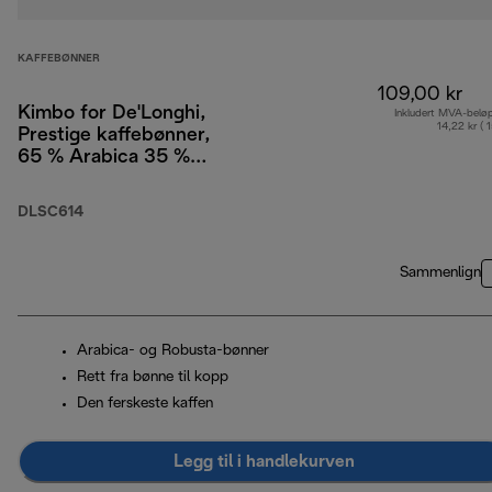
KAFFEBØNNER
109,00 kr
Kimbo for De'Longhi,
Inkludert MVA-belø
14,22 kr ( 
Prestige kaffebønner,
65 % Arabica 35 %
Robusta, 250 g
DLSC614
Sammenlign
Arabica- og Robusta-bønner
Rett fra bønne til kopp
Den ferskeste kaffen
Legg til i handlekurven