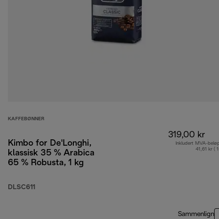
KAFFEBØNNER
319,00 kr
Kimbo for De'Longhi,
Inkludert MVA-belø
41,61 kr ( 
klassisk 35 % Arabica
65 % Robusta, 1 kg
DLSC611
Sammenlign