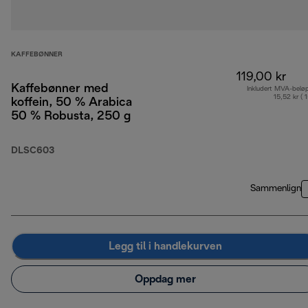
KAFFEBØNNER
119,00 kr
Kaffebønner med
Inkludert MVA-belø
15,52 kr ( 
koffein, 50 % Arabica
50 % Robusta, 250 g
DLSC603
Sammenlign
Legg til i handlekurven
Oppdag mer