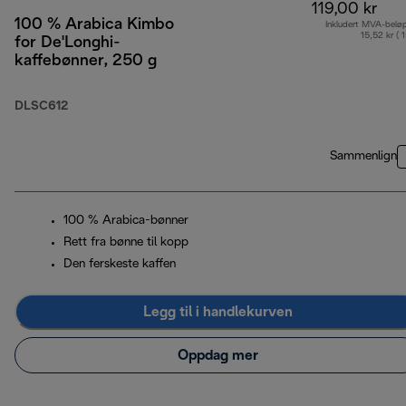
119,00 kr
100 % Arabica Kimbo
Inkludert MVA-belø
15,52 kr ( 
for De'Longhi-
kaffebønner, 250 g
DLSC612
Sammenlign
100 % Arabica-bønner
Rett fra bønne til kopp
Den ferskeste kaffen
Legg til i handlekurven
Oppdag mer