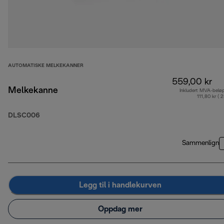
AUTOMATISKE MELKEKANNER
559,00 kr
Melkekanne
Inkludert MVA-belø
111,80 kr ( 
DLSC006
Sammenlign
Legg til i handlekurven
Oppdag mer