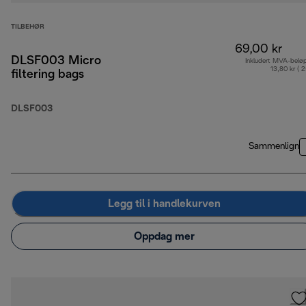
TILBEHØR
69,00 kr
DLSF003 Micro
Inkludert MVA-belø
13,80 kr ( 
filtering bags
DLSF003
Sammenlign
Legg til i handlekurven
Oppdag mer