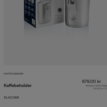
KAFFETILBEHØR
679,00 kr
Kaffebeholder
Inkludert MVA-belø
135,80 kr ( 
DLSC068