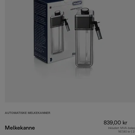
AUTOMATISKE MELKEKANNER
839,00 kr
Melkekanne
Inkludert MVA-belø
167,80 kr ( 