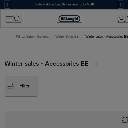
Skip
Gratis frakt på bestillinger over 535 NOK
to
Content
Accessibility
Statement
Winter Sales - General
Winter Sales BE
Winter sales - Accessories B
Winter sales - Accessories BE
Filter