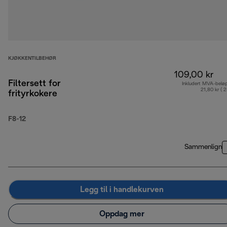
KJØKKENTILBEHØR
109,00 kr
Filtersett for
Inkludert MVA-belø
21,80 kr ( 
frityrkokere
F8-12
Sammenlign
Legg til i handlekurven
Oppdag mer