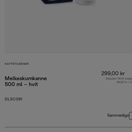
KAFFETILBEHØR
299,00 kr
Melkeskumkanne
Inkludert MVA-belø
59,80 kr ( 
500 ml – hvit
DLSC081
Sammenlign