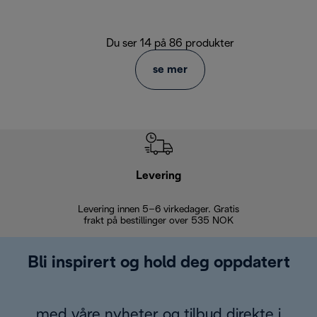
Du ser 14 på 86 produkter
se mer
Levering
Levering innen 5–6 virkedager. Gratis
30 dagers 
frakt på bestillinger over 535 NOK
Bli inspirert og hold deg oppdatert
med våre nyheter og tilbud direkte i