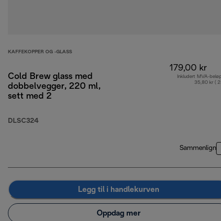
KAFFEKOPPER OG -GLASS
179,00 kr
Cold Brew glass med
Inkludert MVA-belø
35,80 kr ( 
dobbelvegger, 220 ml,
sett med 2
DLSC324
Sammenlign
Legg til i handlekurven
Oppdag mer