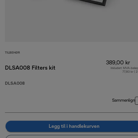
TILBEHØR
389,00 kr
DLSA008 Filters kit
Inkludert MVA-belø
77,80 kr ( 
DLSA008
Sammenlign
Legg til i handlekurven