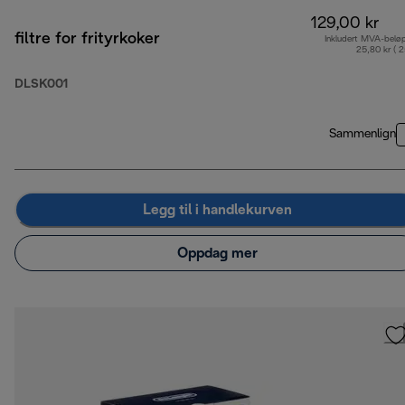
129,00 kr
filtre for frityrkoker
Inkludert MVA-belø
25,80 kr ( 
DLSK001
Sammenlign
Legg til i handlekurven
Oppdag mer