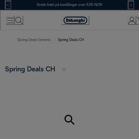
Skip
Gratis frakt på bestillinger over 535 NOK
to
Content
Accessibility
Statement
Spring Deals General
Spring Deals CH
Spring Deals CH