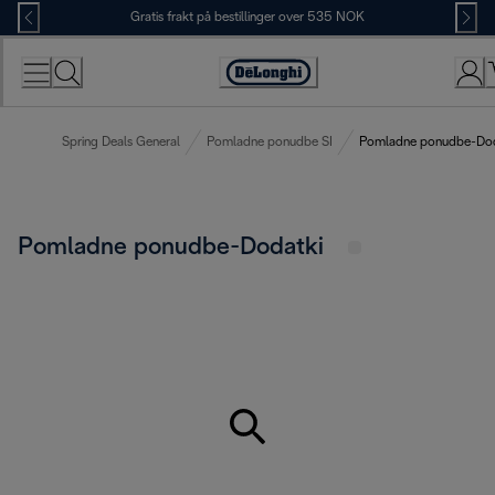
Skip
Gratis frakt på bestillinger over 535 NOK
to
Content
Accessibility
Statement
Spring Deals General
Pomladne ponudbe SI
Pomladne ponudbe-Dod
Pomladne ponudbe-Dodatki