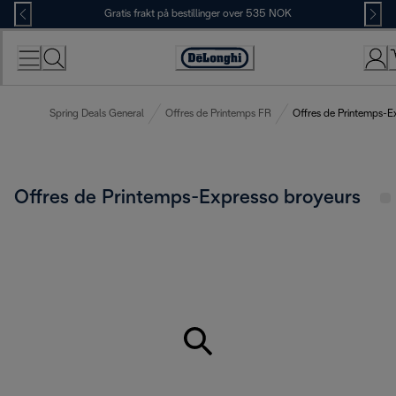
Skip
Gratis frakt på bestillinger over 535 NOK
to
Content
Accessibility
Statement
Spring Deals General
Offres de Printemps FR
Offres de Printemps-E
Offres de Printemps-Expresso broyeurs