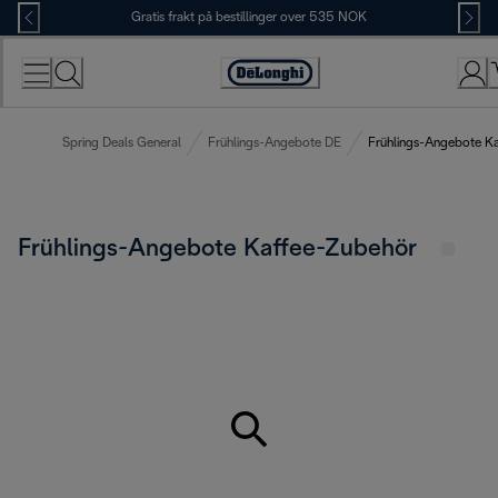
Skip
Gratis frakt på bestillinger over 535 NOK
to
Content
Accessibility
Statement
Spring Deals General
Frühlings-Angebote DE
Frühlings-Angebote K
Frühlings-Angebote Kaffee-Zubehör