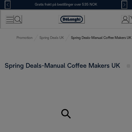
Skip
Gratis frakt på bestillinger over 535 NOK
to
Content
Accessibility
Statement
Promotion
Spring Deals UK
Spring Deals-Manual Coffee Makers UK
Spring Deals-Manual Coffee Makers UK