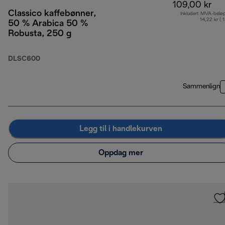
109,00 kr
Classico kaffebønner,
Inkludert MVA-belø
14,22 kr ( 
50 % Arabica 50 %
Robusta, 250 g
DLSC600
Sammenlign
Legg til i handlekurven
Oppdag mer