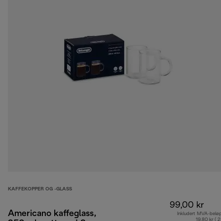
KAFFEKOPPER OG -GLASS
99,00 kr
Americano kaffeglass,
Inkludert MVA-belø
19,80 kr ( 