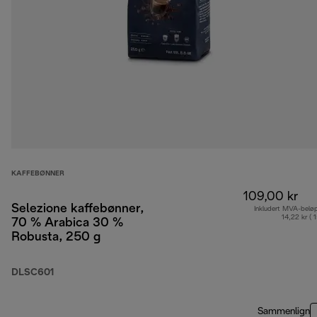
KAFFEBØNNER
109,00 kr
Selezione kaffebønner,
Inkludert MVA-belø
14,22 kr ( 
70 % Arabica 30 %
Robusta, 250 g
DLSC601
Sammenlign