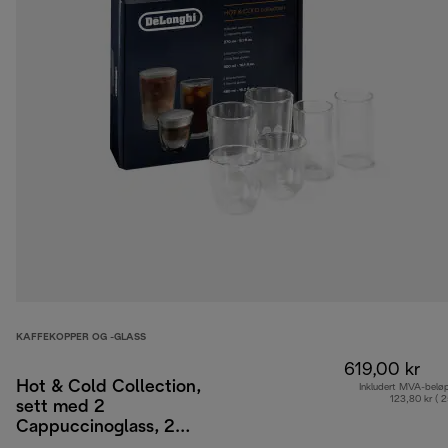
KAFFEKOPPER OG -GLASS
619,00 kr
Hot & Cold Collection,
Inkludert MVA-belø
123,80 kr ( 
sett med 2
Cappuccinoglass, 2
Cold Brew glass, 2