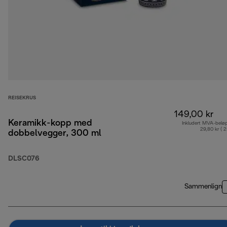
REISEKRUS
149,00 kr
Keramikk-kopp med
Inkludert MVA-belø
29,80 kr ( 
dobbelvegger, 300 ml
DLSC076
Sammenlign