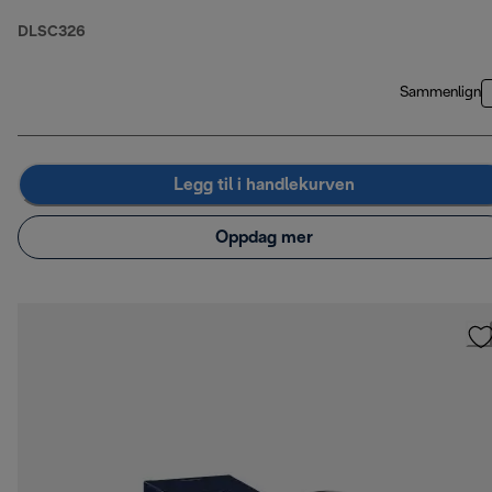
termoglass med
DLSC326
dobbelvegger
Sammenlign
Legg til i handlekurven
Oppdag mer