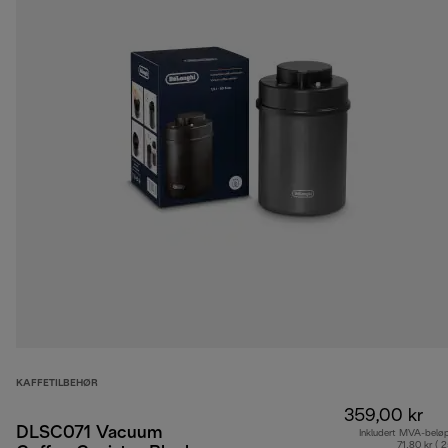
KAFFETILBEHØR
359,00 kr
DLSC071 Vacuum
Inkludert MVA-belø
71,80 kr ( 