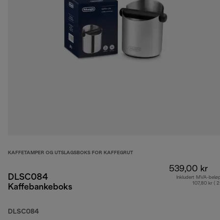
KAFFETAMPER OG UTSLAGSBOKS FOR KAFFEGRUT
539,00 kr
DLSC084
Inkludert MVA-belø
107,80 kr ( 
Kaffebankeboks
DLSC084