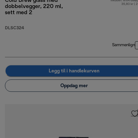
Cold Brew glass med
Inkludert MVA-belø
35,80 kr ( 
dobbelvegger, 220 ml,
sett med 2
DLSC324
Sammenlign
Legg til i handlekurven
Oppdag mer