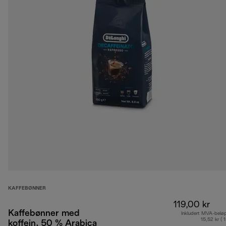
KAFFEBØNNER
119,00 kr
Kaffebønner med
Inkludert MVA-belø
15,52 kr ( 
koffein, 50 % Arabica