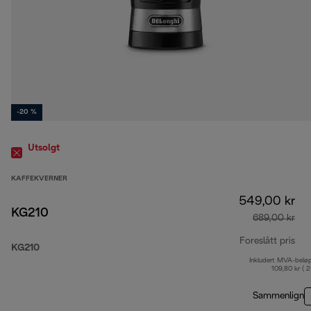
-20 %
Utsolgt
KAFFEKVERNER
549,00 kr
KG210
689,00 kr
Foreslått pris
KG210
Inkludert MVA-belø
opp
109,80 kr ( 
Sammenlign