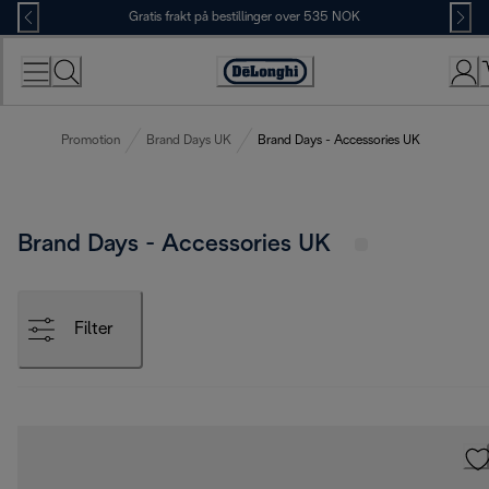
Skip
Gratis frakt på bestillinger over 535 NOK
to
Content
Accessibility
Statement
Promotion
Brand Days UK
Brand Days - Accessories UK
Brand Days - Accessories UK
Filter