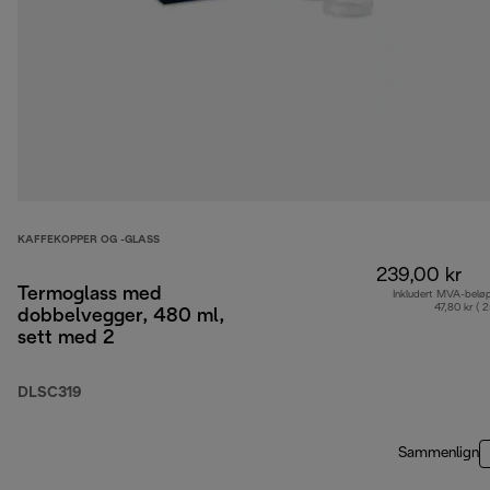
KAFFEKOPPER OG -GLASS
239,00 kr
Termoglass med
Inkludert MVA-belø
47,80 kr ( 
dobbelvegger, 480 ml,
sett med 2
DLSC319
Sammenlign