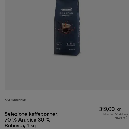
KAFFEBØNNER
319,00 kr
Selezione kaffebønner,
Inkludert MVA-belø
41,61 kr ( 
70 % Arabica 30 %
Robusta, 1 kg