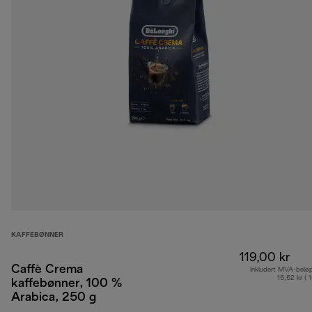
KAFFEBØNNER
119,00 kr
Caffè Crema
Inkludert MVA-belø
15,52 kr ( 
kaffebønner, 100 %
Arabica, 250 g