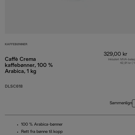
KAFFEBØNNER
329,00 kr
Caffè Crema
Inkludert MVA-belø
42,91 kr ( 
kaffebønner, 100 %
Arabica, 1 kg
DLSC618
Sammenlign
100 % Arabica-bønner
Rett fra bønne til kopp