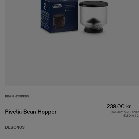
BEAN HOPPERS
239,00 kr
Rivelia Bean Hopper
Inkludert MVA-belø
47,80 kr ( 
DLSC403