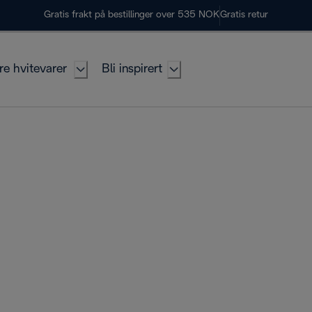
Gratis frakt på bestillinger over 535 NOK
Gratis retur
re hvitevarer
Bli inspirert