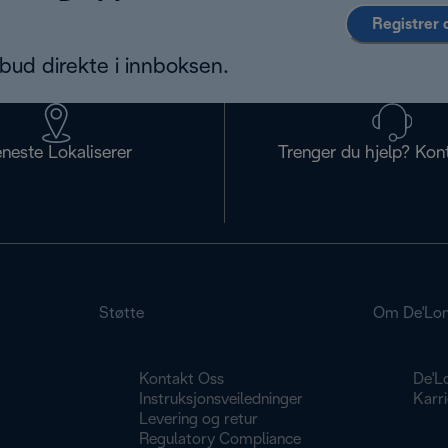
Registrer 
bud direkte i innboksen.
eneste Lokaliserer
Trenger du hjelp? Kon
Støtte
Om De'Lon
Kontakt Oss
De'L
g
Instruksjonsveiledninger
Karri
Levering og retur
Regulatory Compliance