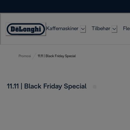
Skip
to
Content
Kaffemaskiner
Tilbehør
Fle
Accessibility
Statement
Promosi
11.11 | Black Friday Special
11.11 | Black Friday Special