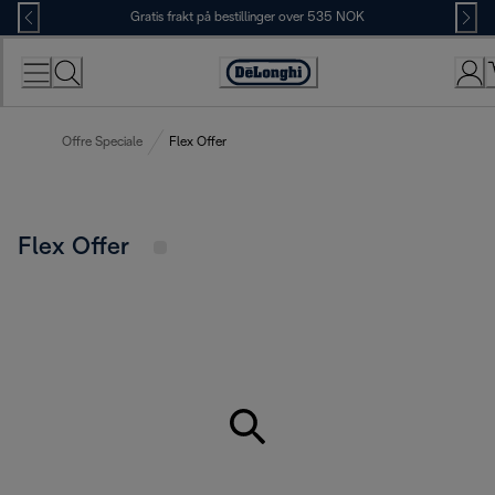
Skip
Gratis frakt på bestillinger over 535 NOK
to
Content
Accessibility
Statement
Offre Speciale
Flex Offer
Flex Offer