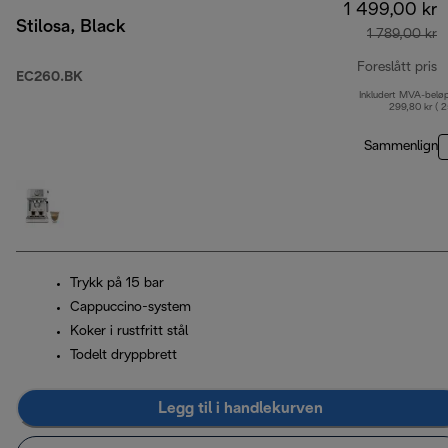
1 499,00 kr
Stilosa, Black
1 789,00 kr
Foreslått pris
EC260.BK
Inkludert MVA-belø
o
299,80 kr ( 
Sammenlign
Trykk på 15 bar
Cappuccino-system
Koker i rustfritt stål
Todelt dryppbrett
Legg til i handlekurven