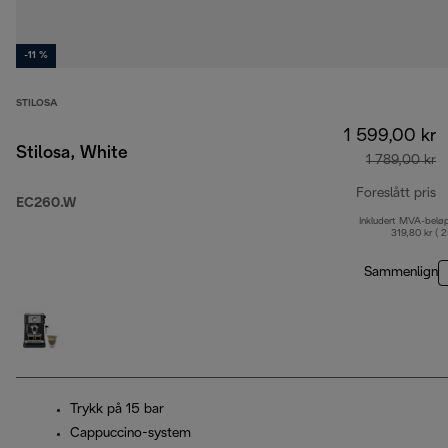
-11 %
STILOSA
1 599,00 kr
Stilosa, White
1 789,00 kr
Foreslått pris
EC260.W
Inkludert MVA-belø
o
319,80 kr ( 
Sammenlign
Trykk på 15 bar
Cappuccino-system