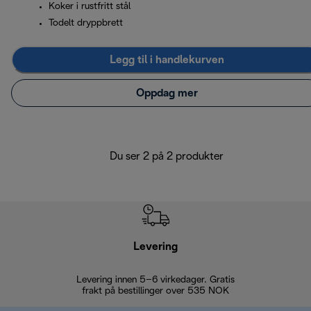
Koker i rustfritt stål
Todelt dryppbrett
Legg til i handlekurven
Oppdag mer
Du ser 2 på 2 produkter
Levering
Levering innen 5–6 virkedager. Gratis
30 dagers 
frakt på bestillinger over 535 NOK