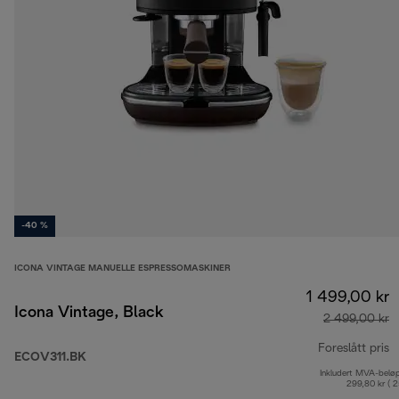
-40 %
ICONA VINTAGE MANUELLE ESPRESSOMASKINER
1 499,00 kr
Icona Vintage, Black
2 499,00 kr
Foreslått pris
ECOV311.BK
Inkludert MVA-belø
o
299,80 kr ( 