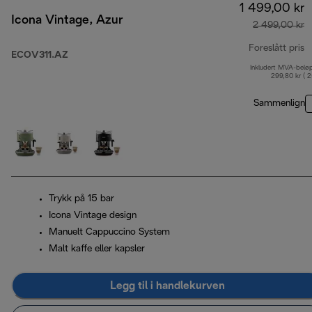
1 499,00 kr
Icona Vintage, Azur
2 499,00 kr
Foreslått pris
ECOV311.AZ
Inkludert MVA-belø
o
299,80 kr ( 
Sammenlign
Trykk på 15 bar
Icona Vintage design
Manuelt Cappuccino System
Malt kaffe eller kapsler
Legg til i handlekurven