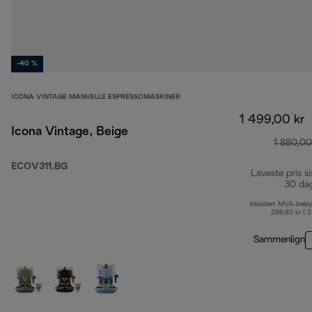
-40 %
ICONA VINTAGE MANUELLE ESPRESSOMASKINER
1 499,00 kr
Icona Vintage, Beige
1 880,00
ECOV311.BG
Laveste pris si
30 da
Inkludert MVA-belø
299,80 kr ( 
Sammenlign