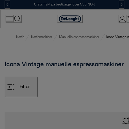
Skip
Gratis frakt på bestillinger over 535 NOK
to
Content
Accessibility
Statement
Kaffe
Kaffemaskiner
Manuelle espressomaskiner
Icona Vintage 
Icona Vintage manuelle espressomaskiner
Filter