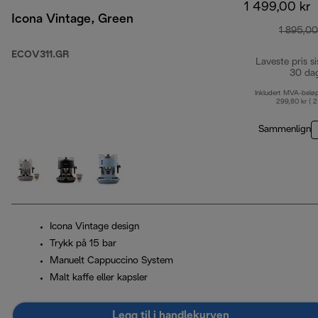
1 499,00 kr
Icona Vintage, Green
1 895,00
ECOV311.GR
Laveste pris si
30 da
Inkludert MVA-belø
299,80 kr ( 
Sammenlign
Icona Vintage design
Trykk på 15 bar
Manuelt Cappuccino System
Malt kaffe eller kapsler
Legg til i handlekurven