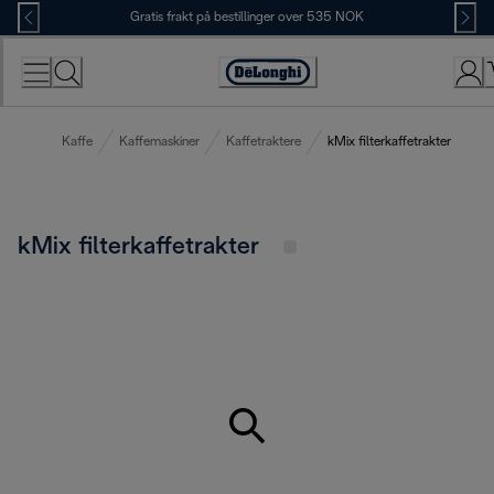
Skip
Gratis frakt på bestillinger over 535 NOK
to
Content
Accessibility
Statement
Kaffe
Kaffemaskiner
Kaffetraktere
kMix filterkaffetrakter
kMix filterkaffetrakter