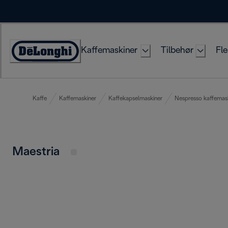
Skip
to
Content
Kaffemaskiner
Tilbehør
Fle
Accessibility
Statement
Kaffe
Kaffemaskiner
Kaffekapselmaskiner
Nespresso kaffemas
Maestria