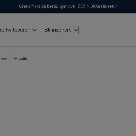
Gratis frakt på bestillinger over 535 NOK
Gratis retur
re hvitevarer
Bli inspirert
kiner
Maestria