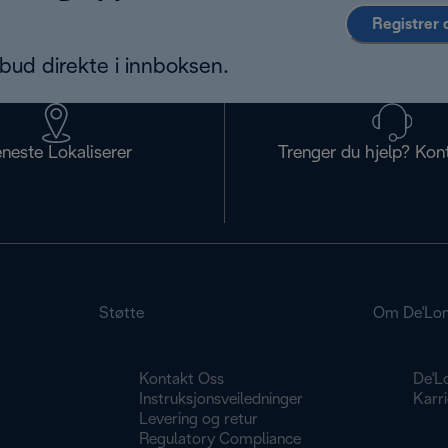
Registrer 
bud direkte i innboksen.
eneste Lokaliserer
Trenger du hjelp? Kon
Støtte
Om De'Lon
Kontakt Oss
De'L
g
Instruksjonsveiledninger
Karri
Levering og retur
Regulatory Compliance