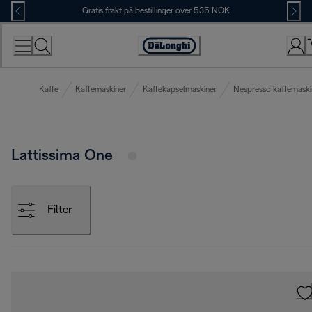
Skip
Gratis frakt på bestillinger over 535 NOK
to
Content
Accessibility
Statement
Kaffe
Kaffemaskiner
Kaffekapselmaskiner
Nespresso kaffemaski
Lattissima One
Filter