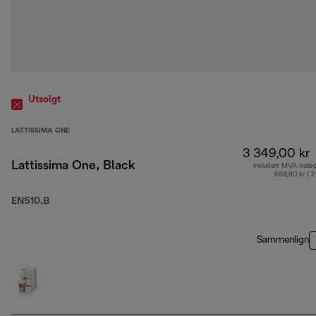
Utsolgt
LATTISSIMA ONE
3 349,00 kr
Lattissima One, Black
Inkludert MVA-belø
669,80 kr ( 
EN510.B
Sammenlign