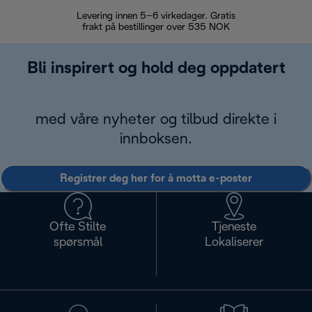
Levering innen 5–6 virkedager. Gratis
30 dagers 
frakt på bestillinger over 535 NOK
Bli inspirert og hold deg oppdatert
med våre nyheter og tilbud direkte i
innboksen.
Registrer deg her for å motta e-poster
Ofte Stilte
Tjeneste
spørsmål
Lokaliserer