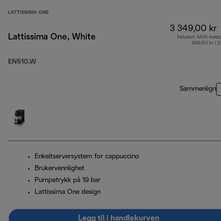
LATTISSIMA ONE
3 349,00 kr
Lattissima One, White
Inkludert MVA-belø
669,80 kr ( 
EN510.W
Sammenlign
Enkeltserversystem for cappuccino
Brukervennlighet
Pumpetrykk på 19 bar
Lattissima One design
Legg til i handlekurven