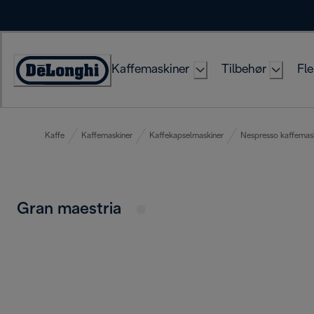
Skip
to
Content
Kaffemaskiner
Tilbehør
Fle
Accessibility
Statement
Kaffe
Kaffemaskiner
Kaffekapselmaskiner
Nespresso kaffemas
Gran maestria