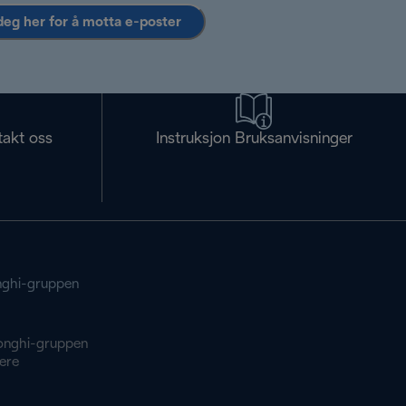
deg her for å motta e-poster
takt oss
Instruksjon Bruksanvisninger
ghi-gruppen
onghi-gruppen
ere