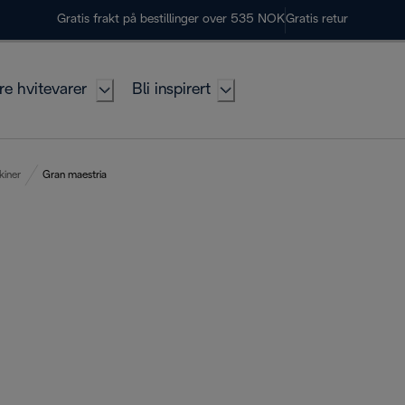
Gratis frakt på bestillinger over 535 NOK
Gratis retur
re hvitevarer
Bli inspirert
kiner
Gran maestria