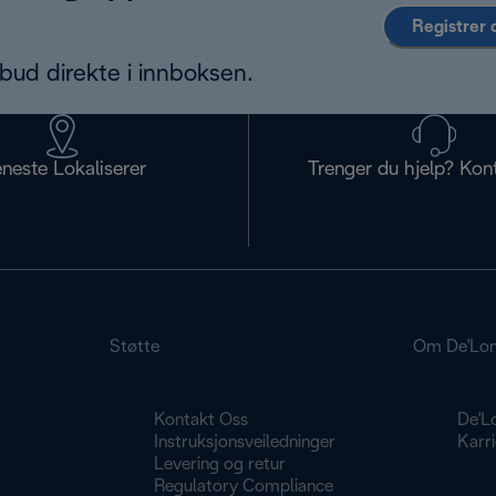
Registrer 
bud direkte i innboksen.
eneste Lokaliserer
Trenger du hjelp? Kon
Støtte
Om De'Lon
Kontakt Oss
De'L
g
Instruksjonsveiledninger
Karri
Levering og retur
Regulatory Compliance