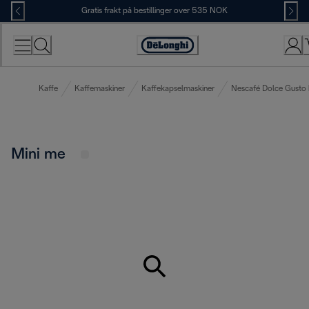
Skip
Gratis frakt på bestillinger over 535 NOK
to
Content
Accessibility
Statement
Kaffe
Kaffemaskiner
Kaffekapselmaskiner
Nescafé Dolce Gusto 
Mini me