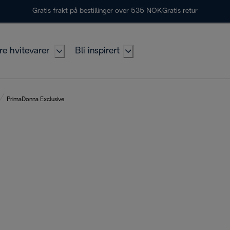
Gratis frakt på bestillinger over 535 NOK
Gratis retur
re hvitevarer
Bli inspirert
PrimaDonna Exclusive