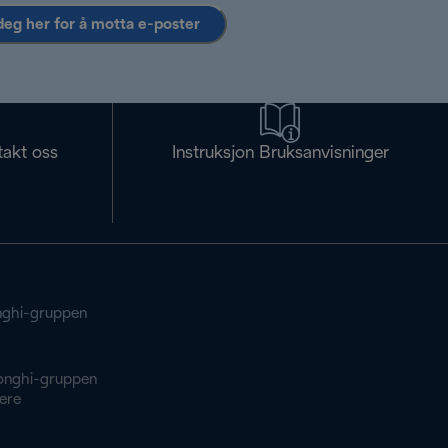
deg her for å motta e-poster
takt oss
Instruksjon Bruksanvisninger
ghi-gruppen
onghi-gruppen
ere