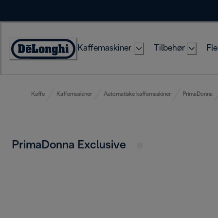
Skip
to
Content
Kaffemaskiner
Tilbehør
Fle
Accessibility
Statement
Kaffe
Kaffemaskiner
Automatiske kaffemaskiner
PrimaDonna
PrimaDonna Exclusive