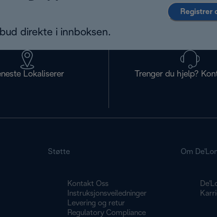
Registrer 
bud direkte i innboksen.
eneste Lokaliserer
Trenger du hjelp? Kon
Støtte
Om De'Lon
Kontakt Oss
De'L
g
Instruksjonsveiledninger
Karri
Levering og retur
Regulatory Compliance