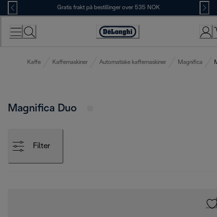
Skip
Gratis frakt på bestillinger over 535 NOK
to
Content
Accessibility
Statement
Kaffe
Kaffemaskiner
Automatiske kaffemaskiner
Magnifica
M
Magnifica Duo
Filter