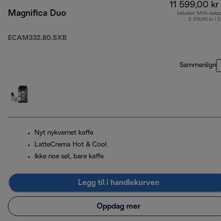
11 599,00 kr
Magnifica Duo
Inkludert MVA-belø
2 319,80 kr ( 
ECAM332.80.SXB
Sammenlign
Nyt nykvernet kaffe
LatteCrema Hot & Cool
Ikke noe søl, bare kaffe
Legg til i handlekurven
Oppdag mer