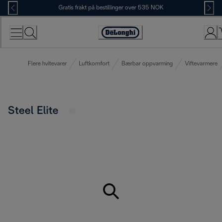
Skip
Gratis frakt på bestillinger over 535 NOK
to
Content
Accessibility
Statement
Flere hvitevarer
Luftkomfort
Bærbar oppvarming
Viftevarmere
Steel Elite