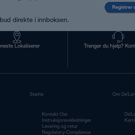
Registrer 
bud direkte i innboksen.
eneste Lokaliserer
Trenger du hjelp? Kon
Støtte
Om De'Lon
Kontakt Oss
De'L
g
Instruksjonsveiledninger
Karri
Levering og retur
Regulatory Compliance