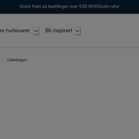
Gratis frakt på bestillinger over 535 NOK
Gratis retur
re hvitevarer
Bli inspirert
Caldobagno