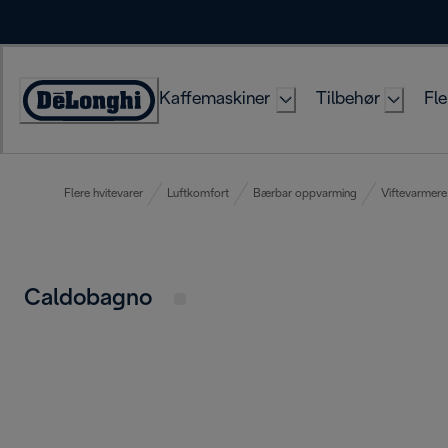
Skip
to
Content
Kaffemaskiner
Tilbehør
Fle
Accessibility
Statement
Flere hvitevarer
Luftkomfort
Bærbar oppvarming
Viftevarmere
Caldobagno