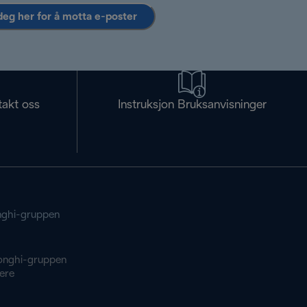
deg her for å motta e-poster
takt oss
Instruksjon Bruksanvisninger
ghi-gruppen
onghi-gruppen
ere