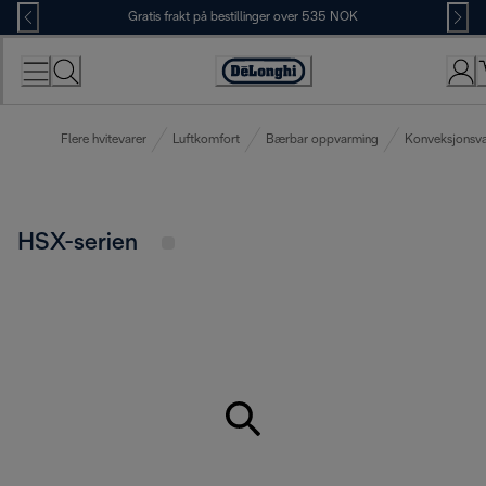
Skip
Gratis frakt på bestillinger over 535 NOK
to
Content
Accessibility
Statement
Flere hvitevarer
Luftkomfort
Bærbar oppvarming
Konveksjonsv
HSX-serien