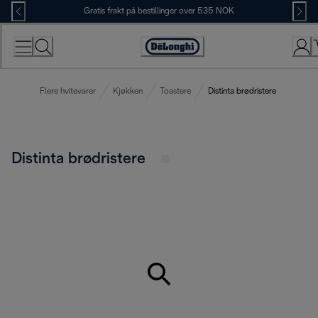
Skip
Gratis frakt på bestillinger over 535 NOK
to
Content
Accessibility
Statement
Flere hvitevarer
Kjøkken
Toastere
Distinta brødristere
Distinta brødristere