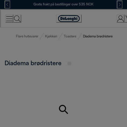
Skip
Gratis frakt på bestillinger over 535 NOK
to
Content
Accessibility
Statement
Flere hvitevarer
Kjøkken
Toastere
Diadema brødristere
Diadema brødristere