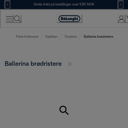
Skip
Gratis frakt på bestillinger over 535 NOK
to
Content
Accessibility
Statement
Flere hvitevarer
Kjøkken
Toastere
Ballerina brødristere
Ballerina brødristere