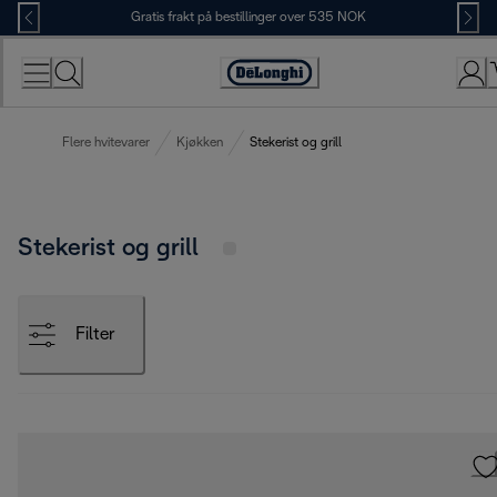
Skip
Gratis frakt på bestillinger over 535 NOK
to
Content
Accessibility
Statement
Flere hvitevarer
Kjøkken
Stekerist og grill
Stekerist og grill
Filter