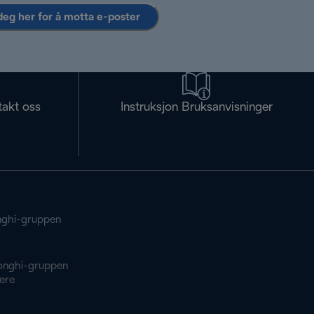
deg her for å motta e-poster
takt oss
Instruksjon Bruksanvisninger
ghi-gruppen
onghi-gruppen
ere