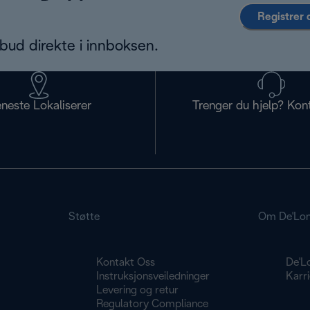
Registrer 
bud direkte i innboksen.
eneste Lokaliserer
Trenger du hjelp? Kon
Støtte
Om De'Lon
Kontakt Oss
De'L
g
Instruksjonsveiledninger
Karri
Levering og retur
Regulatory Compliance