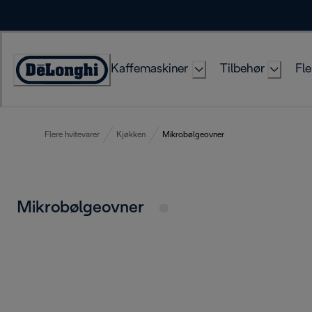
Skip
to
Content
Kaffemaskiner
Tilbehør
Fle
Accessibility
Statement
Flere hvitevarer
Kjøkken
Mikrobølgeovner
Mikrobølgeovner