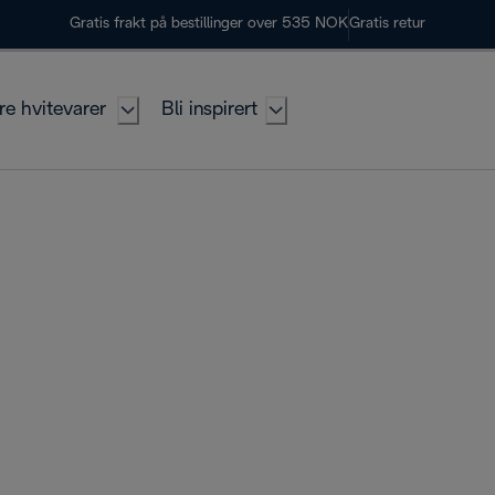
Gratis frakt på bestillinger over 535 NOK
Gratis retur
re hvitevarer
Bli inspirert