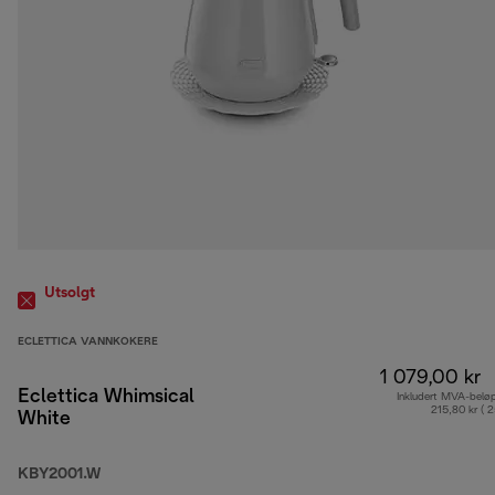
Utsolgt
ECLETTICA VANNKOKERE
1 079,00 kr
Eclettica Whimsical
Inkludert MVA-belø
215,80 kr ( 
White
KBY2001.W