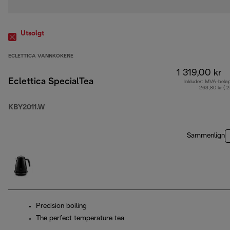
Utsolgt
ECLETTICA VANNKOKERE
1 319,00 kr
Eclettica SpecialTea
Inkludert MVA-belø
263,80 kr ( 
KBY2011.W
Sammenlign
Precision boiling
The perfect temperature tea