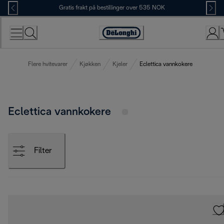
Skip
Gratis frakt på bestillinger over 535 NOK
to
Content
Accessibility
Statement
Flere hvitevarer
Kjøkken
Kjeler
Eclettica vannkokere
Eclettica vannkokere
Filter