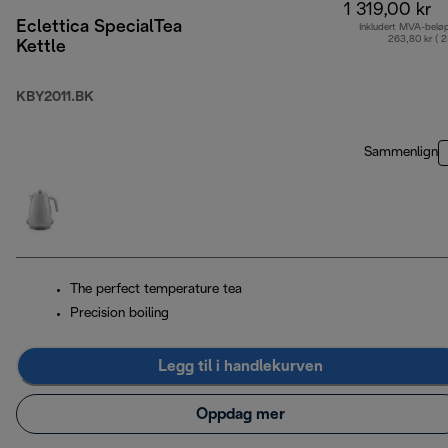
1 319,00 kr
Eclettica SpecialTea
Inkludert MVA-belø
263,80 kr ( 
Kettle
KBY2011.BK
Sammenlign
The perfect temperature tea
Precision boiling
Legg til i handlekurven
Oppdag mer