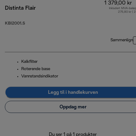
1 379,00 kr
Distinta Flair
Inkludert MVA-belø
275,80 kr ( 
KBI2001.S
Sammenlign
Kalkfilter
Roterende base
Vannstandsindikator
Legg til i handlekurven
Oppdag mer
Du ser 1 på 1 produkter