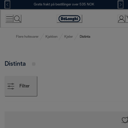
Skip
Gratis frakt på bestillinger over 535 NOK
to
Content
Accessibility
Statement
Flere hvitevarer
Kjøkken
Kjeler
Distinta
Distinta
Filter