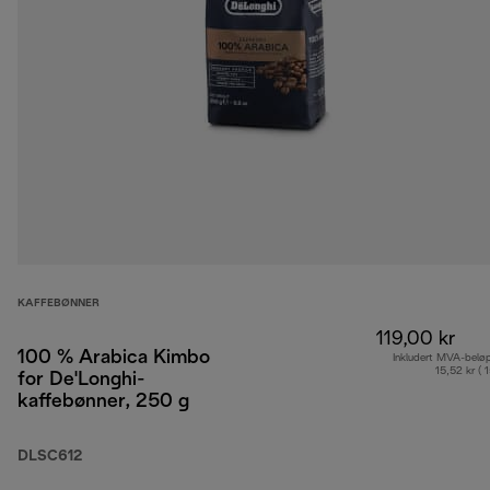
KAFFEBØNNER
119,00 kr
100 % Arabica Kimbo
Inkludert MVA-belø
15,52 kr ( 
for De'Longhi-
kaffebønner, 250 g
DLSC612