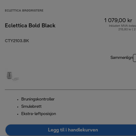
ECLETTICA BRØDRISTERE
1 079,00 kr
Eclettica Bold Black
Inkludert MVA-belø
215,80 kr ( 
CTY2103.BK
Sammenlign
Bruningskontroller
Smulebrett
Ekstra-løftposisjon
Legg til i handlekurven