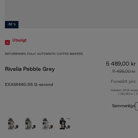
-52 %
Utsolgt
REFURBISHED FULLY AUTOMATIC COFFEE MAKERS
5 489,00 kr
Rivelia Pebble Grey
11 499,00 kr
Foreslått pris
EXAM440.55.G-second
Inkludert MVA-belø
o
1 097,80 kr ( 
Sammenlign