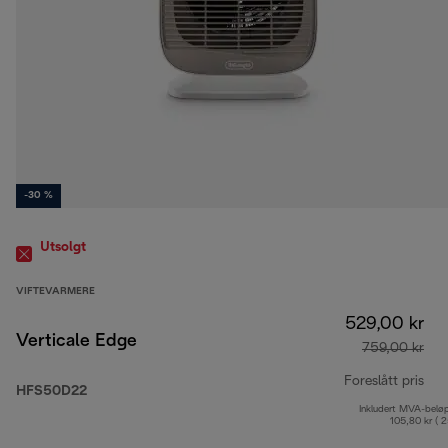
-30 %
Utsolgt
VIFTEVARMERE
529,00 kr
Verticale Edge
759,00 kr
Foreslått pris
HFS50D22
Inkludert MVA-belø
opp
105,80 kr ( 