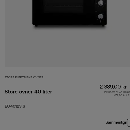
STORE ELEKTRISKE OVNER
2 389,00 kr
Store ovner 40 liter
Inkludert MVA-belø
477,80 kr ( 
EO40123.S
Sammenlign