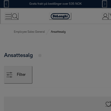
Skip
Gratis frakt på bestillinger over 535 NOK
to
Content
Accessibility
Statement
Employee Sales General
Ansattesalg
Ansattesalg
Filter