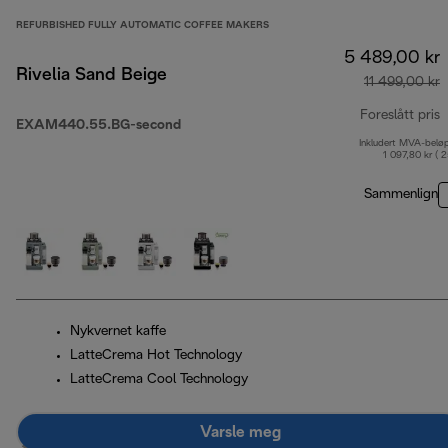
REFURBISHED FULLY AUTOMATIC COFFEE MAKERS
5 489,00 kr
Rivelia Sand Beige
11 499,00 kr
Foreslått pris
EXAM440.55.BG-second
Inkludert MVA-belø
o
1 097,80 kr ( 
Sammenlign
Nykvernet kaffe
LatteCrema Hot Technology
LatteCrema Cool Technology
Varsle meg