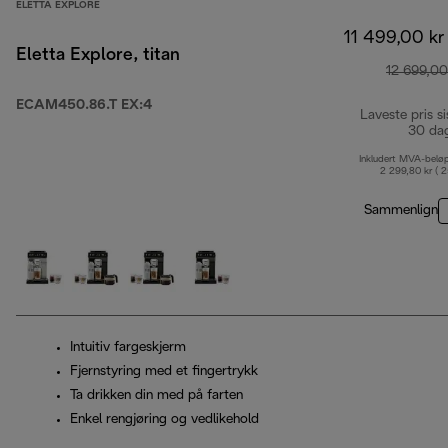
ELETTA EXPLORE
11 499,00 kr
Eletta Explore, titan
12 699,00
ECAM450.86.T EX:4
Laveste pris si
30 da
Inkludert MVA-belø
2 299,80 kr ( 
Sammenlign
Intuitiv fargeskjerm
Fjernstyring med et fingertrykk
Ta drikken din med på farten
Enkel rengjøring og vedlikehold