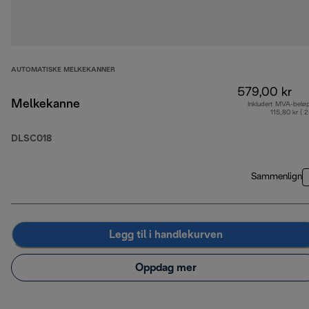
AUTOMATISKE MELKEKANNER
579,00 kr
Melkekanne
Inkludert MVA-belø
115,80 kr ( 
DLSC018
Sammenlign
Legg til i handlekurven
Oppdag mer