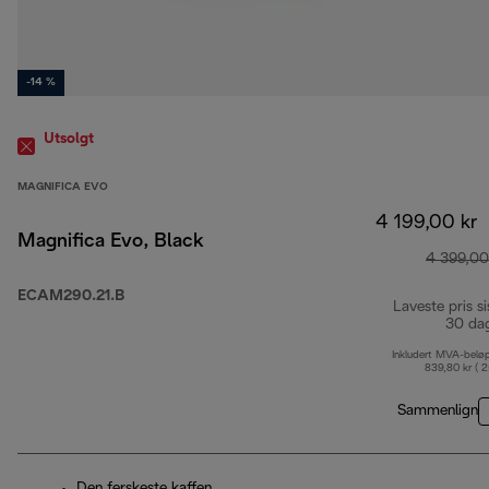
-14 %
Utsolgt
MAGNIFICA EVO
4 199,00 kr
Magnifica Evo, Black
4 399,00
ECAM290.21.B
Laveste pris si
30 da
Inkludert MVA-belø
839,80 kr ( 
Sammenlign
Den ferskeste kaffen