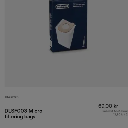
TILBEHØR
69,00 kr
DLSF003 Micro
Inkludert MVA-belø
13,80 kr ( 
filtering bags