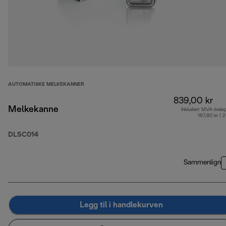
AUTOMATISKE MELKEKANNER
839,00 kr
Melkekanne
Inkludert MVA-belø
167,80 kr ( 
DLSC014
Sammenlign
Legg til i handlekurven