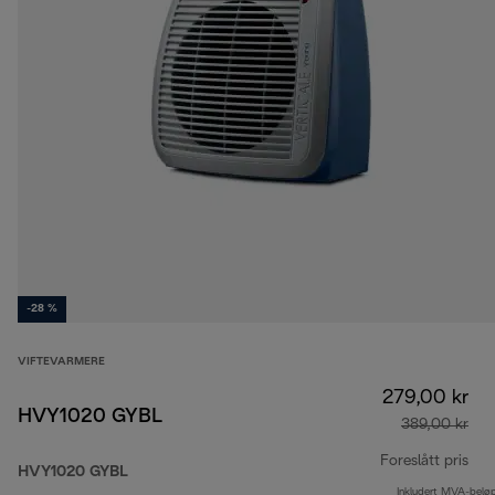
-28 %
VIFTEVARMERE
279,00 kr
HVY1020 GYBL
389,00 kr
Foreslått pris
HVY1020 GYBL
Inkludert MVA-belø