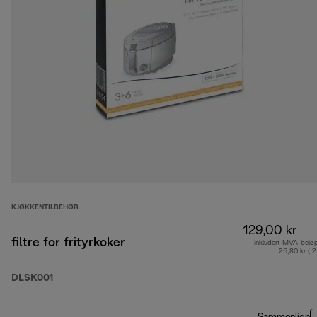
KJØKKENTILBEHØR
129,00 kr
filtre for frityrkoker
Inkludert MVA-belø
25,80 kr ( 
DLSK001