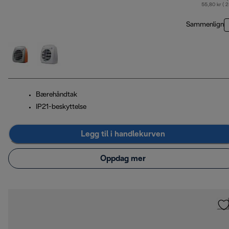
opp
55,80 kr ( 
Sammenlign
Bærehåndtak
IP21-beskyttelse
Legg til i handlekurven
Oppdag mer