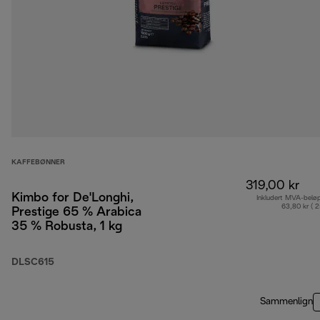
KAFFEBØNNER
319,00 kr
Kimbo for De'Longhi,
Inkludert MVA-belø
63,80 kr ( 
Prestige 65 % Arabica
35 % Robusta, 1 kg
DLSC615
Sammenlign