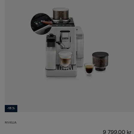
-15 %
RIVELIA
9 799,00 kr