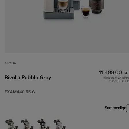
RIVELIA
11 499,00 kr
Rivelia Pebble Grey
Inkludert MVA-belø
2 299,80 kr ( 
EXAM440.55.G
Sammenlign