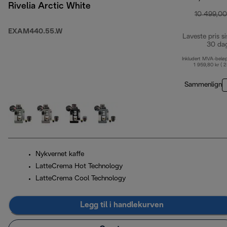
Rivelia Arctic White
10 499,00
EXAM440.55.W
Laveste pris si
30 da
Inkludert MVA-belø
1 959,80 kr ( 
Sammenlign
Nykvernet kaffe
LatteCrema Hot Technology
LatteCrema Cool Technology
Legg til i handlekurven