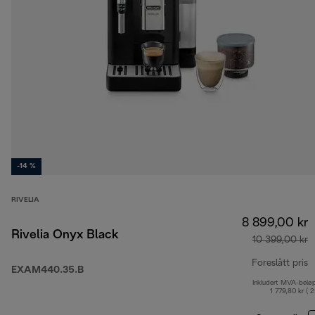
-14 %
RIVELIA
8 899,00 kr
Rivelia Onyx Black
10 399,00 kr
Foreslått pris
EXAM440.35.B
Inkludert MVA-belø
o
1 779,80 kr ( 