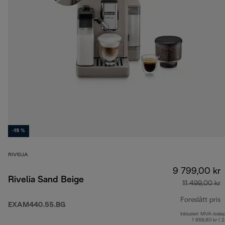
-15 %
RIVELIA
9 799,00 kr
Rivelia Sand Beige
11 499,00 kr
Foreslått pris
EXAM440.55.BG
Inkludert MVA-belø
o
1 959,80 kr ( 