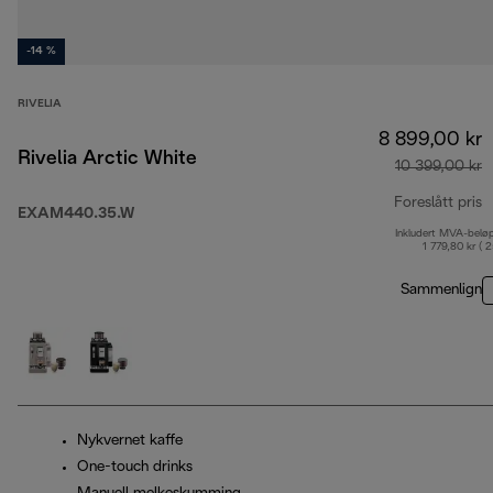
-14 %
RIVELIA
8 899,00 kr
Rivelia Arctic White
10 399,00 kr
Foreslått pris
EXAM440.35.W
Inkludert MVA-belø
o
1 779,80 kr ( 
Sammenlign
Nykvernet kaffe
One-touch drinks