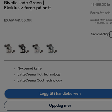
Rivelia Jade Green |
11 499,00 kr
Eksklusiv farge på nett
Foreslått pris
EXAM441.55.GR
Inkludert MVA-belø
o
1 899,80 kr ( 
Sammenlign
Nykvernet kaffe
LatteCrema Hot Technology
LatteCrema Cool Technology
Legg til i handlekurven
Oppdag mer