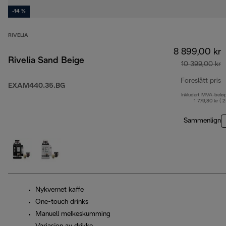
-14 %
RIVELIA
8 899,00 kr
Rivelia Sand Beige
10 399,00 kr
Foreslått pris
EXAM440.35.BG
Inkludert MVA-belø
o
1 779,80 kr ( 
Sammenlign
Nykvernet kaffe
One-touch drinks
Manuell melkeskumming