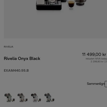
RIVELIA
11 499,00 kr
Rivelia Onyx Black
Inkludert MVA-belø
2 299,80 kr ( 
EXAM440.55.B
Sammenlign