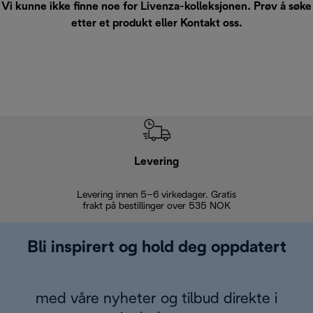
Vi kunne ikke finne noe for Livenza-kolleksjonen. Prøv å søke
etter et produkt eller
Kontakt oss
.
Levering
Levering innen 5–6 virkedager. Gratis
30 dagers 
frakt på bestillinger over 535 NOK
Bli inspirert og hold deg oppdatert
med våre nyheter og tilbud direkte i