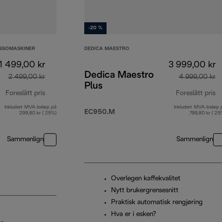
-20 %
ESSOMASKINER
DEDICA MAESTRO
1 499,00 kr
3 999,00 kr
Dedica Maestro
2 499,00 kr
4 999,00 kr
Plus
Foreslått pris
Foreslått pris
Inkludert MVA-beløp på
Inkludert MVA-beløp 
opprinnelig pris 2 499,00 kr
op
EC950.M
299,80 kr ( 25%)
799,80 kr ( 25
Sammenlign
Sammenlign
Overlegen kaffekvalitet
Nytt brukergrensesnitt
Praktisk automatisk rengjøring
Hva er i esken?