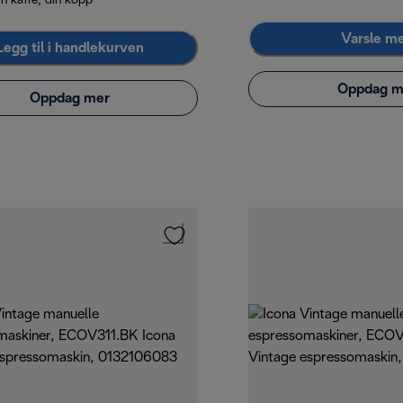
in kaffe, din kopp
Varsle m
Legg til i handlekurven
Oppdag m
Oppdag mer