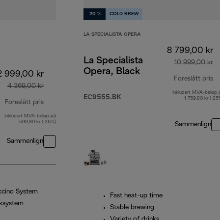
-20 %
COLD BREW
LA SPECIALISTA OPERA
8 799,00 kr
La Specialista
10 999,00 kr
Opera, Black
2 999,00 kr
Foreslått pris
4 369,00 kr
Inkludert MVA-beløp 
op
EC9555.BK
1 759,80 kr ( 25
Foreslått pris
Inkludert MVA-beløp på
opprinnelig pris 4 369,00 kr
599,80 kr ( 25%)
Sammenlign
Sammenlign
ccino System
Fast heat-up time
ksystem
Stable brewing
Variety of drinks