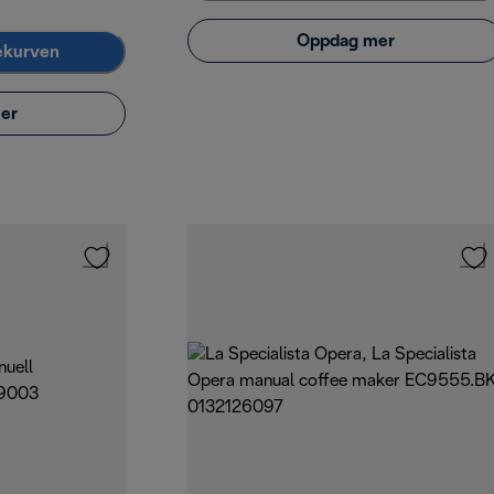
Oppdag mer
lekurven
er