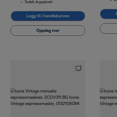
D
Todelt dryppbrett
Legg til i handlekurven
Oppdag mer