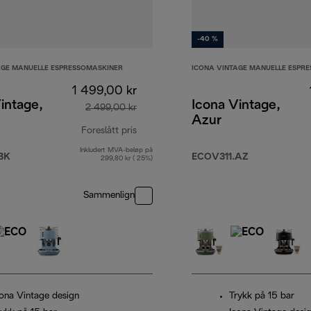
-40 %
AGE MANUELLE ESPRESSOMASKINER
ICONA VINTAGE MANUELLE ESPR
1 499,00 kr
intage,
Icona Vintage,
2 499,00 kr
Azur
Foreslått pris
Inkludert MVA-beløp på
opprinnelig pris 2 499,00 kr
BK
ECOV311.AZ
299,80 kr ( 25%)
Sammenlign
cona Vintage design
Trykk på 15 bar