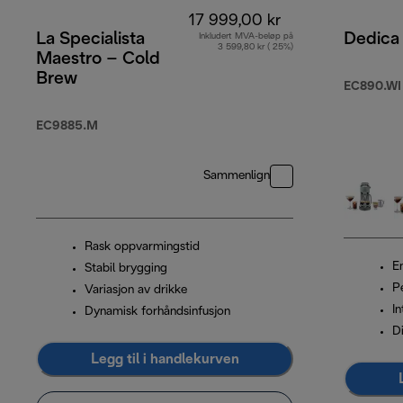
17 999,00 kr
La Specialista
Dedica
Inkludert MVA-beløp på
3 599,80 kr ( 25%)
Maestro – Cold
Brew
EC890.WI
EC9885.M
Sammenlign
Rask oppvarmingstid
E
Stabil brygging
P
Variasjon av drikke
In
Dynamisk forhåndsinfusjon
D
Legg til i handlekurven