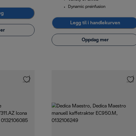
Dynamic preinfusion
eg
Legg til i handlekurven
er
Oppdag mer