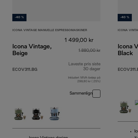
-40 %
-40 %
ICONA VINTAGE MANUELLE ESPRESSOMASKINER
ICONA VINT
1 499,00 kr
Icona Vintage,
Icona V
1 880,00 kr
Beige
Black
Laveste pris siste
30 dager
ECOV311.BG
ECOV311.
Inkludert MVA-beløp på
299,80 kr ( 25%)
Sammenlign
I