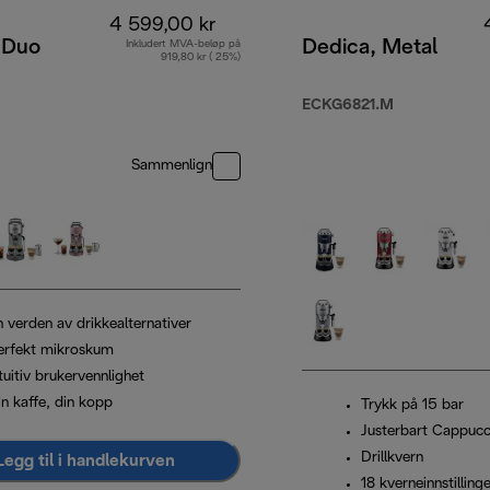
4 599,00 kr
 Duo
Dedica, Metal
Inkludert MVA-beløp på
919,80 kr ( 25%)
ECKG6821.M
Sammenlign
n verden av drikkealternativer
erfekt mikroskum
tuitiv brukervennlighet
in kaffe, din kopp
Trykk på 15 bar
Justerbart Cappuc
Drillkvern
Legg til i handlekurven
18 kverneinnstilling