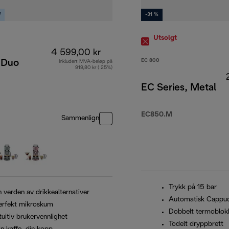
W
-31 %
Utsolgt
4 599,00 kr
EC 800
 Duo
Inkludert MVA-beløp på
919,80 kr ( 25%)
EC Series, Metal
,00 kr
EC850.M
Sammenlign
Trykk på 15 bar
n verden av drikkealternativer
Automatisk Cappu
erfekt mikroskum
Dobbelt termoblok
tuitiv brukervennlighet
Todelt dryppbrett