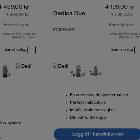
4 499,00 kr
4 199,00 kr
Dedica Duo
4 999,00 kr
4 599,00 kr
Foreslått pris
Foreslått pris
EC890.GR
Inkludert MVA-beløp på
Inkludert MVA-beløp 
opprinnelig pris 4 999,00 kr
op
899,80 kr ( 25%)
839,80 kr ( 25
Sammenlign
Sammenlign
En verden av drikkealternativer
Perfekt mikroskum
Intuitiv brukervennlighet
Din kaffe, din kopp
cino-system
Legg til i handlekurven
er