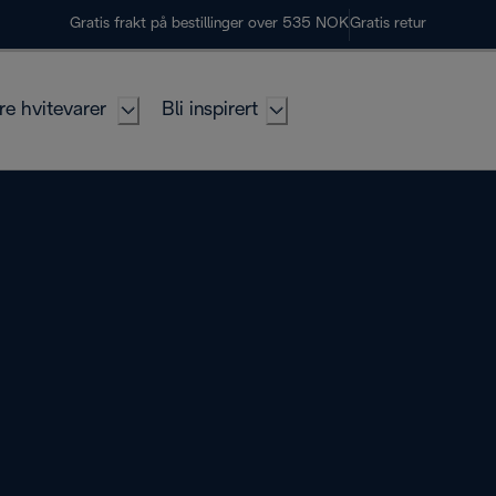
Gratis frakt på bestillinger over 535 NOK
Gratis retur
re hvitevarer
Bli inspirert