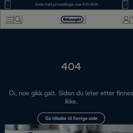
Skip
Gratis frakt på bestillinger over 535 NOK
to
Content
Accessibility
Statement
404
Oi, noe gikk galt. Siden du leter etter finne
ikke.
Gå tilbake til forrige side