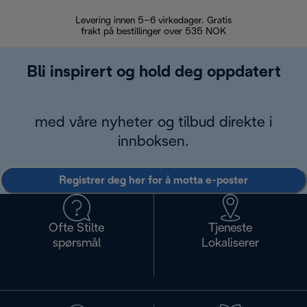
Levering innen 5–6 virkedager. Gratis
30 dagers 
frakt på bestillinger over 535 NOK
Bli inspirert og hold deg oppdatert
med våre nyheter og tilbud direkte i
innboksen.
Registrer deg her for å motta e-poster
Ofte Stilte
Tjeneste
spørsmål
Lokaliserer