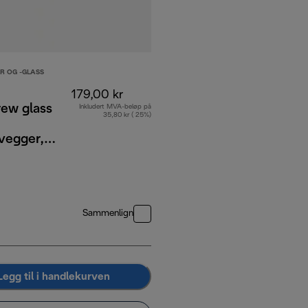
R OG -GLASS
179,00 kr
rew glass
Inkludert MVA-beløp på
35,80 kr ( 25%)
vegger,
, sett med
Sammenlign
Legg til i handlekurven