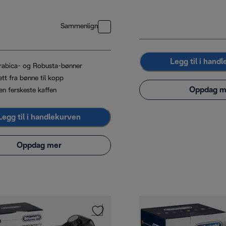
Sammenlign
Legg til i hand
rabica- og Robusta-bønner
tt fra bønne til kopp
Oppdag m
en ferskeste kaffen
Legg til i handlekurven
Oppdag mer