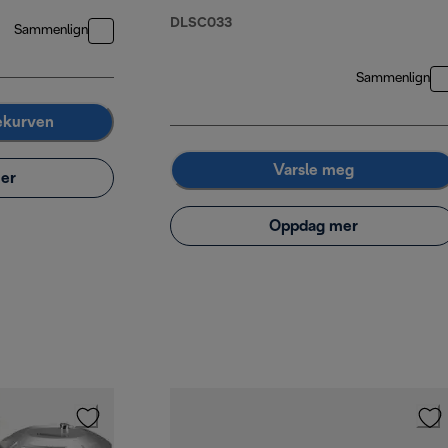
DLSC033
Sammenlign
Sammenlign
lekurven
Varsle meg
er
Oppdag mer