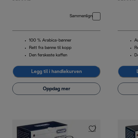
Sammenlign
100 % Arabica-bønner
A
Rett fra bønne til kopp
Re
Den ferskeste kaffen
D
Legg til i handlekurven
Oppdag mer