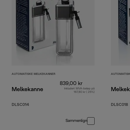
AUTOMATISKE MELKEKANNER
AUTOMATISK
839,00 kr
Melkekanne
Melkek
Inkludert MVA-beløp på
167,80 kr ( 25%)
DLSC014
DLSC018
Sammenlign