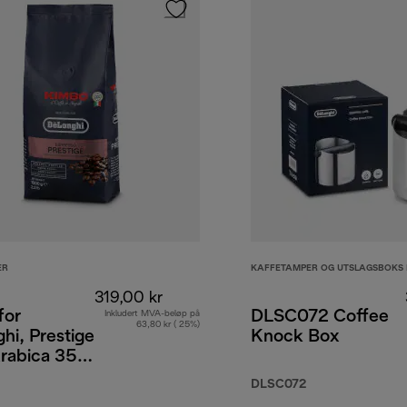
ER
KAFFETAMPER OG UTSLAGSBOKS
319,00 kr
for
DLSC072 Coffee
Inkludert MVA-beløp på
63,80 kr ( 25%)
hi, Prestige
Knock Box
rabica 35
ta, 1 kg
DLSC072