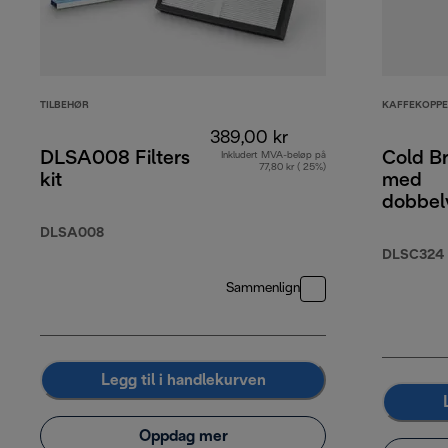
TILBEHØR
KAFFEKOPPE
389,00 kr
DLSA008 Filters
Cold B
Inkludert MVA-beløp på
77,80 kr ( 25%)
kit
med
dobbel
220 ml
DLSA008
2
DLSC324
Sammenlign
Legg til i handlekurven
Oppdag mer