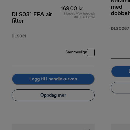
Kerami
med
169,00 kr
dobbel
DLS031 EPA air
Inkludert MVA-beløp på
33,80 kr ( 25%)
300 ml
filter
DLSC067
DLS031
Sammenlign
Legg til i handlekurven
Oppdag mer