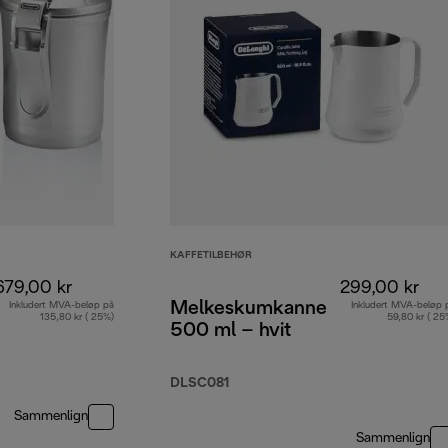
KAFFETILBEHØR
679,00 kr
299,00 kr
Melkeskumkanne
Inkludert MVA-beløp på
Inkludert MVA-beløp 
135,80 kr ( 25%)
59,80 kr ( 25
500 ml – hvit
DLSC081
Sammenlign
Sammenlign