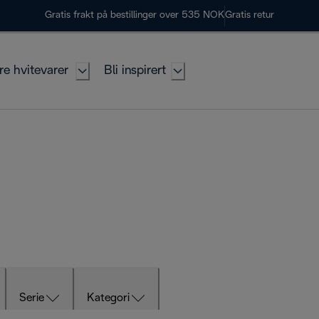
Gratis frakt på bestillinger over 535 NOK
Gratis retur
re hvitevarer
Bli inspirert
Serie
Kategori