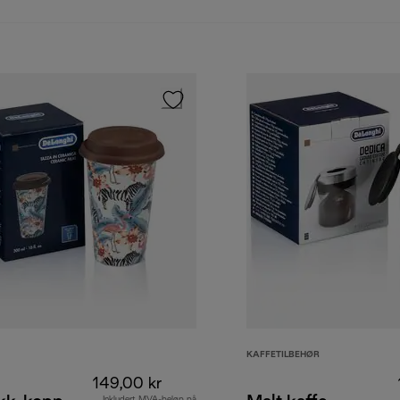
KAFFETILBEHØR
149,00 kr
Inkludert MVA-beløp på