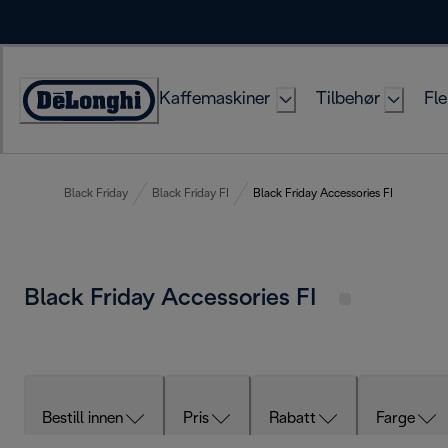
Skip
to
Content
Kaffemaskiner
Tilbehør
Fle
Accessibility
Statement
Black Friday
Black Friday FI
Black Friday Accessories FI
Black Friday Accessories FI
Bestill innen
Pris
Rabatt
Farge