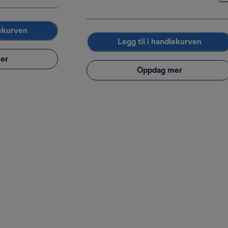
lekurven
Legg til i handlekurven
er
Oppdag mer