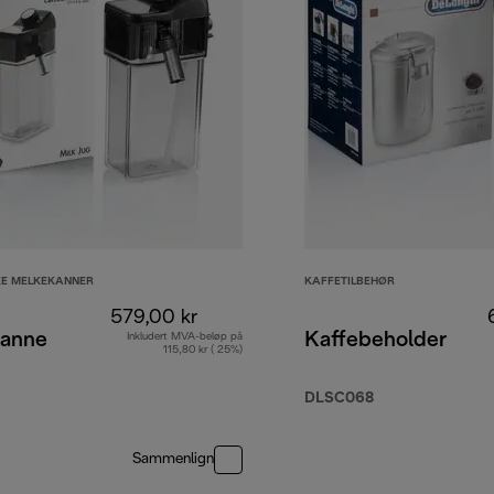
E MELKEKANNER
KAFFETILBEHØR
579,00 kr
anne
Kaffebeholder
Inkludert MVA-beløp på
115,80 kr ( 25%)
DLSC068
Sammenlign