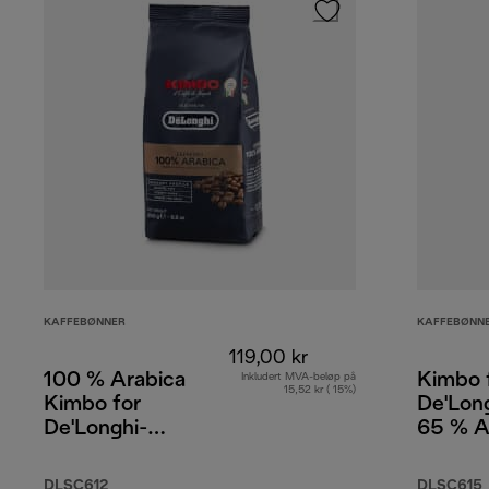
KAFFEBØNNER
KAFFEBØNN
119,00 kr
100 % Arabica
Kimbo 
Inkludert MVA-beløp på
15,52 kr ( 15%)
Kimbo for
De'Long
De'Longhi-
65 % A
kaffebønner, 250
% Robus
g
DLSC612
DLSC615