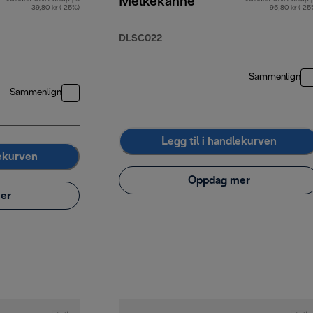
Melkekanne
39,80 kr ( 25%)
95,80 kr ( 25
DLSC022
Sammenlign
Sammenlign
Legg til i handlekurven
lekurven
Oppdag mer
er