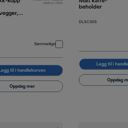
kk-kopp
Malt kaffe-
29,80 kr ( 25%)
beholder
vegger,
DLSC305
Sammenlign
Legg til i hand
Legg til i handlekurven
Oppdag m
Oppdag mer