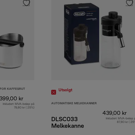
 FOR KAFFEGRUT
Utsolgt
399,00 kr
AUTOMATISKE MELKEKANNER
Inkludert MVA-beløp på
79,80 kr ( 25%)
439,00 kr
DLSC033
Inkludert MVA-beløp 
87,80 kr ( 25
Melkekanne