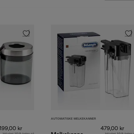
AUTOMATISKE MELKEKANNER
199,00 kr
479,00 kr
Inkludert MVA-beløp på
Inkludert MVA-beløp 