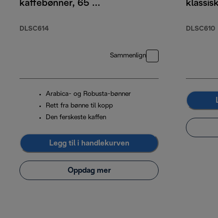
kaffebønner, 65 %
klassis
Arabica 35 %
kaffeb
Robusta, 250 g
Arabic
DLSC614
DLSC610
Robust
Sammenlign
Arabica- og Robusta-bønner
Rett fra bønne til kopp
Den ferskeste kaffen
Legg til i handlekurven
Oppdag mer