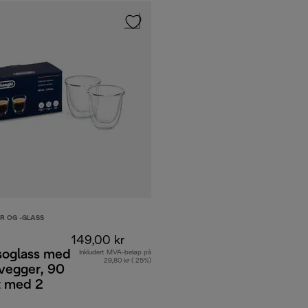
R OG -GLASS
149,00 kr
soglass med
Inkludert MVA-beløp på
29,80 kr ( 25%)
vegger, 90
t med 2