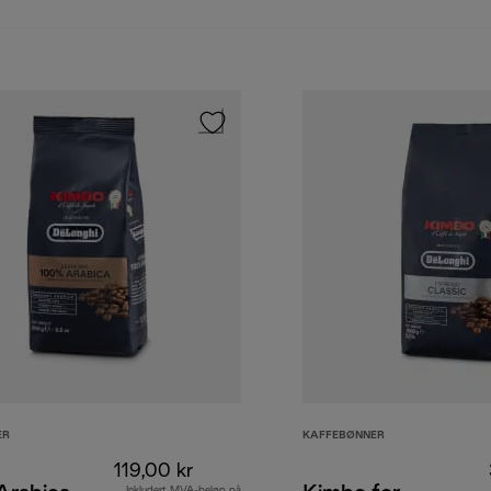
ER
KAFFEBØNNER
119,00 kr
Inkludert MVA-beløp på