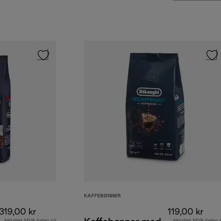
KAFFEBØNNER
319,00 kr
119,00 kr
Inkludert MVA-beløp på
Inkludert MVA-beløp 