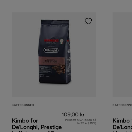
KAFFEBØNNER
KAFFEBØNN
109,00 kr
Kimbo for
Kimbo 
Inkludert MVA-beløp på
14,22 kr ( 15%)
De'Longhi, Prestige
De'Long