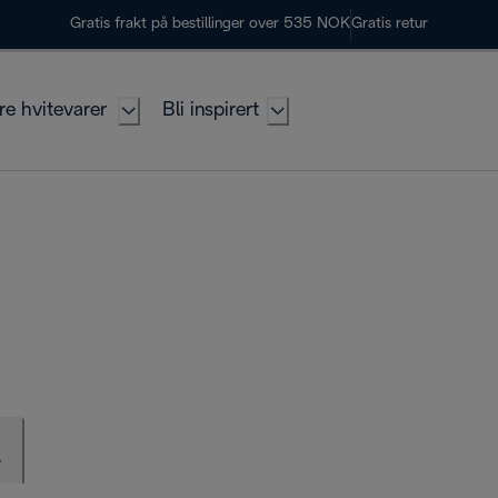
Gratis frakt på bestillinger over 535 NOK
Gratis retur
re hvitevarer
Bli inspirert