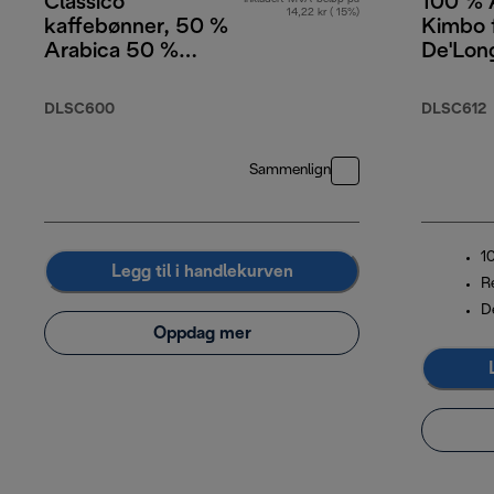
Classico
100 % 
14,22 kr ( 15%)
kaffebønner, 50 %
Kimbo 
Arabica 50 %
De'Lon
Robusta, 250 g
kaffeb
g
DLSC600
DLSC612
Sammenlign
1
Legg til i handlekurven
Re
D
Oppdag mer