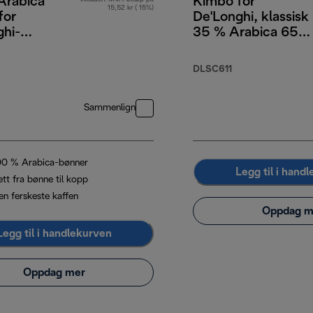
Arabica
Kimbo for
15,52 kr ( 15%)
for
De'Longhi, klassisk
ghi-
35 % Arabica 65
ønner, 250
% Robusta, 1 kg
DLSC611
Sammenlign
00 % Arabica-bønner
Legg til i hand
tt fra bønne til kopp
en ferskeste kaffen
Oppdag m
Legg til i handlekurven
Oppdag mer