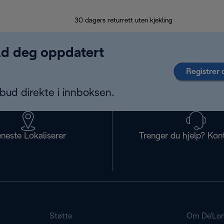
30 dagers returrett uten kjekling
old deg oppdatert
Registrer 
bud direkte i innboksen.
eneste Lokaliserer
Trenger du hjelp? Kon
Støtte
Om De'Lon