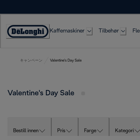
Skip
to
Content
Kaffemaskiner
Tilbehør
Fle
Accessibility
Statement
キャンペーン
Valentine's Day Sale
Valentine's Day Sale
Bestill innen
Pris
Farge
Kategori