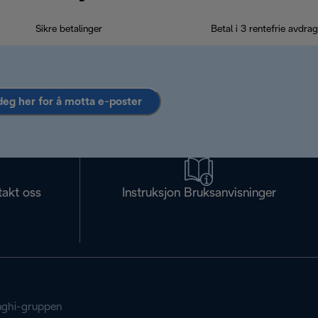
Sikre betalinger
Betal i 3 rentefrie avdrag
deg her for å motta e-poster
takt oss
Instruksjon Bruksanvisninger
ghi-gruppen