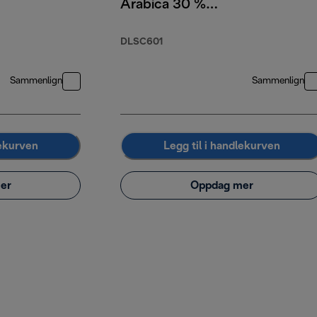
Arabica 30 %
Robusta, 250 g
DLSC601
Sammenlign
Sammenlign
lekurven
Legg til i handlekurven
er
Oppdag mer