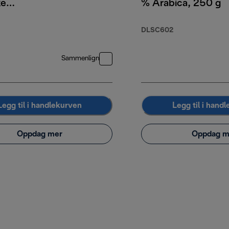
ke
% Arabica, 250 g
ønner, 35 %
a 65 %
DLSC602
a, 250 g
Sammenlign
Legg til i handlekurven
Legg til i hand
Oppdag mer
Oppdag m