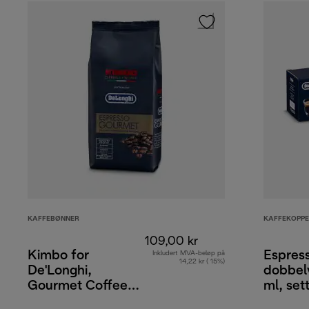
KAFFEBØNNER
KAFFEKOPPE
109,00 kr
Kimbo for
Espres
Inkludert MVA-beløp på
14,22 kr ( 15%)
De'Longhi,
dobbel
Gourmet Coffee
ml, set
Beans, 80 %