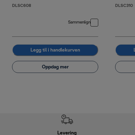
Arabica 20 %
DLSC608
DLSC310
Robusta, 250 g
Sammenlign
Legg til i handlekurven
Oppdag mer
Levering