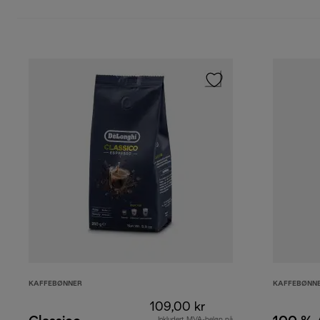
KAFFEBØNNER
KAFFEBØNN
109,00 kr
Inkludert MVA-beløp på