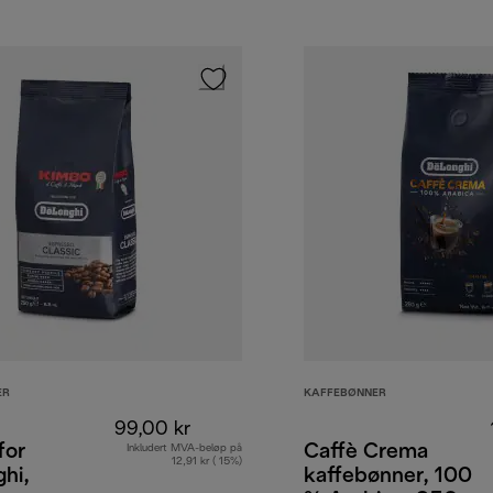
ER
KAFFEBØNNER
99,00 kr
for
Caffè Crema
Inkludert MVA-beløp på
12,91 kr ( 15%)
hi,
kaffebønner, 100