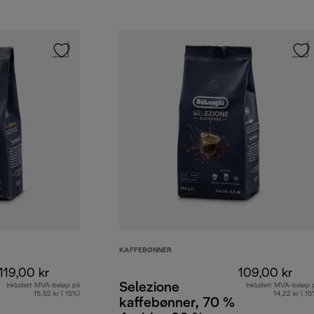
KAFFEBØNNER
119,00 kr
109,00 kr
Selezione
Inkludert MVA-beløp på
Inkludert MVA-beløp 
15,52 kr ( 15%)
14,22 kr ( 15
kaffebønner, 70 %