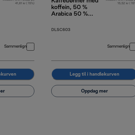
Kaffebønner med
41,61 kr ( 15%)
15,52 kr ( 15
koffein, 50 %
Arabica 50 %
Robusta, 250 g
DLSC603
Sammenlign
Sammenlign
lekurven
Legg til i handlekurven
er
Oppdag mer