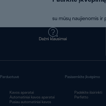
Patirkite įkvėpimą
su mūsų naujienomis ir p
Dažni klausimai
Parduotuvė
Pasisemkite įkvėpimo
Kavos aparatai
Padėkite išsirinkti
Automatiniai kavos aparatai
Perfetto
Pusiau automatiniai kavos