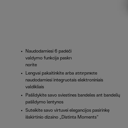
Naudodamiesi 6 padėčių laipsniško skrudinimo
valdymo funkcija paskrudinsite duoną taip, kaip
norite
Lengvai pakaitinkite arba atitirpinkite
naudodamiesi integruotais elektroniniais
valdikliais
Pašildykite savo sviestines bandeles ant bandelių
pašildymo lentynos
Suteikite savo virtuvei elegancijos pasirinkę
išskirtinio dizaino „Distinta Moments“