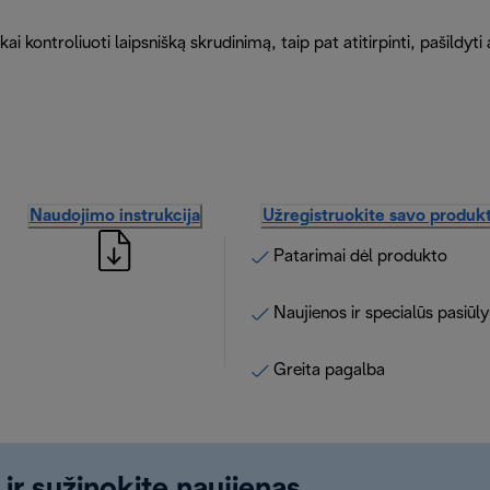
ai kontroliuoti laipsnišką skrudinimą, taip pat atitirpinti, pašildyti
Naudojimo instrukcija
Užregistruokite savo produk
Patarimai dėl produkto
Naujienos ir specialūs pasiūl
Greita pagalba