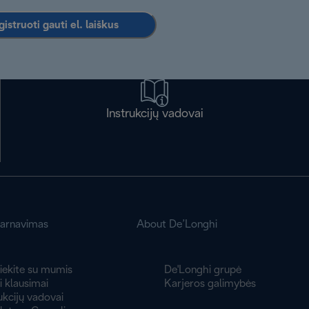
istruoti gauti el. laiškus
Instrukcijų vadovai
tarnavimas
About De’Longhi
iekite su mumis
De'Longhi grupė
 klausimai
Karjeros galimybės
ukcijų vadovai