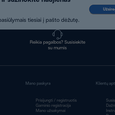
 ir sužinokite naujienas
Užsireg
asiūlymais tiesiai į pašto dėžutę.
Reikia pagalbos? Susisiekite
su mumis
Mano paskyra
Klientų ap
Prisijungti / registruotis
Susis
Gaminio registracija
Dažni
Mano užsakymai
Instr