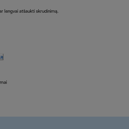
 ar lengvai atšaukti skrudinimą.
tą
ymai