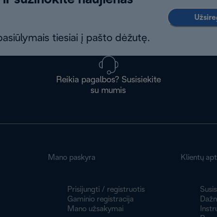
 ir sužinokite naujienas
Užsireg
asiūlymais tiesiai į pašto dėžutę.
Reikia pagalbos? Susisiekite
su mumis
Mano paskyra
Klientų ap
Prisijungti / registruotis
Susis
Gaminio registracija
Dažni
Mano užsakymai
Instr