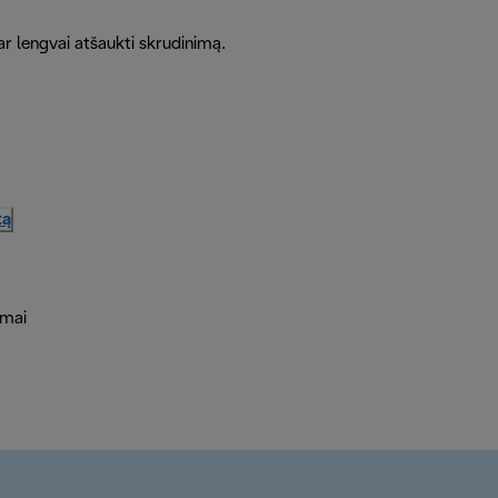
 ar lengvai atšaukti skrudinimą.
tą
ymai