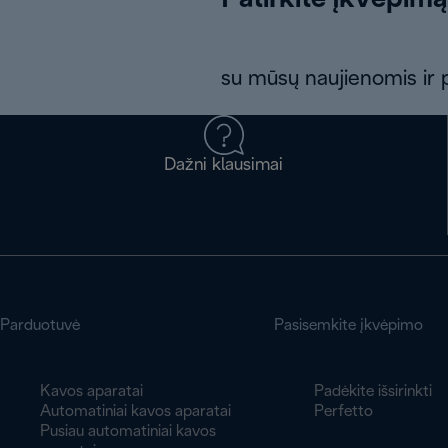
Patirkite įkvėpimą
su mūsų naujienomis ir p
Dažni klausimai
Parduotuvė
Pasisemkite įkvėpimo
Kavos aparatai
Padėkite išsirinkti
Automatiniai kavos aparatai
Perfetto
Pusiau automatiniai kavos