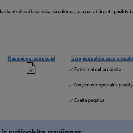
ai kontroliuoti laipsnišką skrudinimą, taip pat atitirpinti, pašildyti
Naudojimo instrukcija
Užregistruokite savo produk
Patarimai dėl produkto
Naujienos ir specialūs pasiūl
Greita pagalba