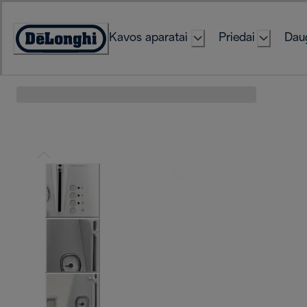
Skip
to
Kavos aparatai
Priedai
Daug
Content
Accessibility
Statement