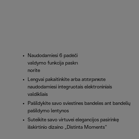
Naudodamiesi 6 padėčių laipsniško skrudinimo
valdymo funkcija paskrudinsite duoną taip, kaip
norite
Lengvai pakaitinkite arba atitirpinkite
naudodamiesi integruotais elektroniniais
valdikliais
Pašildykite savo sviestines bandeles ant bandelių
pašildymo lentynos
Suteikite savo virtuvei elegancijos pasirinkę
išskirtinio dizaino „Distinta Moments“