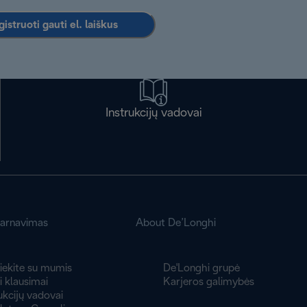
istruoti gauti el. laiškus
Instrukcijų vadovai
tarnavimas
About De’Longhi
iekite su mumis
De'Longhi grupė
 klausimai
Karjeros galimybės
ukcijų vadovai