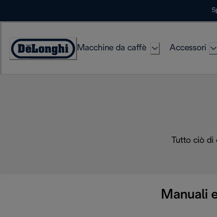
Skip
S
to
Content
Macchine da caffè
Accessori
Accessibility
Statement
Tutto ciò di
Manuali e