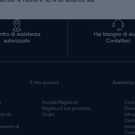
letter e ricevi il 10% di sconto sul
ntro di assistenza
Hai bisogno di ai
autorizzato
Contattaci
Il mio account
Assistenza 
o
Accedi/Registrati
Cont
Registra il tuo prodotto
Doma
ina da
Ordini
Istru
Centr
ensore di
auto
Cons