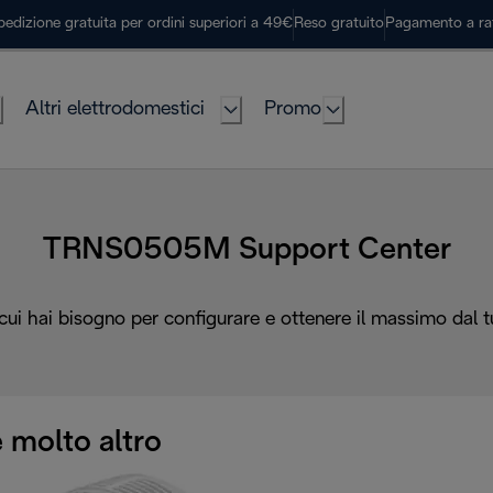
pedizione gratuita per ordini superiori a 49€
Reso gratuito
Pagamento a ra
Altri elettrodomestici
Promo
TRNS0505M Support Center
 cui hai bisogno per configurare e ottenere il massimo dal 
 molto altro