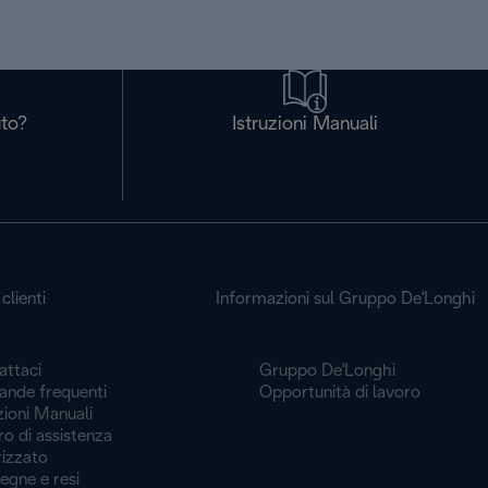
uto?
Istruzioni Manuali
clienti
Informazioni sul Gruppo De'Longhi
attaci
Gruppo De'Longhi
nde frequenti
Opportunità di lavoro
zioni Manuali
o di assistenza
rizzato
egne e resi